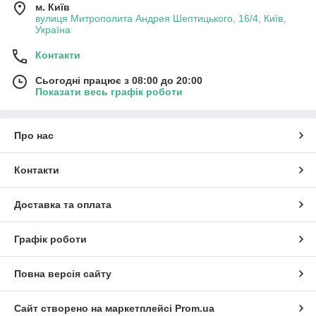
м. Київ
У групі представлені пластирі для спини, попереку, колін,
вулиця Митрополита Андрея Шептицького, 16/4, Київ,
суглобів, стоп та м’язів. Багато покупців шукають пластирі
Україна
Miaolaodi для спини і суглобів, пластир Hyperosteogeny при
Контакти
вальгусі, пластир Vasculitis від варикозу та пластирі Kinoki для
стоп.
Сьогодні працює з 08:00 до 20:00
Популярні китайські пластирі
Показати весь графік роботи
Пластирі Miaolaodi
Пластирі Hyperosteogeny
Про нас
Пластирі Vasculitis
Пластир Зелений тигр
Контакти
Пластирі Kinoki
Доставка та оплата
Пластирі від п’яткової шпори
Магнітні пластирі для тіла
Графік роботи
Чому покупці обирають китайські пластирі
Популярні китайські трансдермальні пластирі
Повна версія сайту
Натуральні компоненти та китайські трави
Комфортне використання
Сайт створено на маркетплейсі
Prom.ua