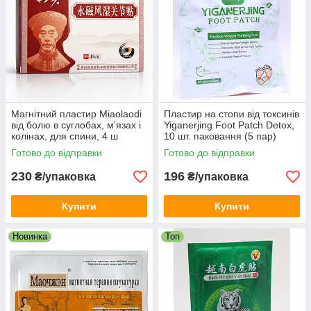
Магнітний пластир Miaolaodi
Пластир на стопи від токсинів
від болю в суглобах, м’язах і
Yiganerjing Foot Patch Detox,
колінах, для спини, 4 ш
10 шт. паковання (5 пар)
Готово до відправки
Готово до відправки
230
196
₴/упаковка
₴/упаковка
Купити
Купити
Новинка
Топ