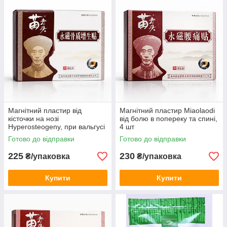
Магнітний пластир від
Магнітний пластир Miaolaodi
кісточки на нозі
від болю в попереку та спині,
Hyperosteogeny, при вальгусі
4 шт
та болю 4 шт
Готово до відправки
Готово до відправки
225
230
₴/упаковка
₴/упаковка
Купити
Купити