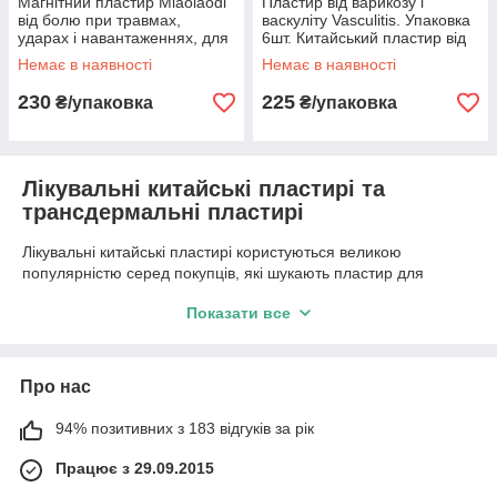
Магнітний пластир Miaolaodi
Пластир від варикозу і
від болю при травмах,
васкуліту Vasculitis. Упаковка
ударах і навантаженнях, для
6шт. Китайський пластир від
м’язів, суглобів і спини, 4 шт
варикозу від виробника
Немає в наявності
Немає в наявності
230
225
₴/упаковка
₴/упаковка
Лікувальні китайські пластирі та
трансдермальні пластирі
Лікувальні китайські пластирі користуються великою
популярністю серед покупців, які шукають пластир для
спини, пластир для суглобів, пластир від п’яткової шпори,
Показати все
пластир від варикозу або магнітний пластир для щоденного
використання. У каталозі представлені популярні магнітні
пластирі Miaolaodi, пластирі Hyperosteogeny, пластирі
Vasculitis, пластир Зелений тигр та очищаючі пластирі Kinoki.
Про нас
Багато китайських пластирів містять натуральні компоненти,
94% позитивних з 183 відгуків за рік
китайські трави та магнітні елементи. Такі трансдермальні
пластирі часто обирають для домашнього використання,
Працює з 29.09.2015
підтримання комфорту та догляду за тілом після фізичних
навантажень.