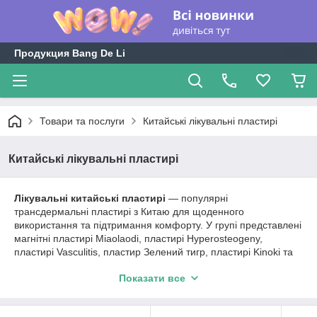
Продукция Bang De Li
Товари та послуги
Китайські лікувальні пластирі
Китайські лікувальні пластирі
Лікувальні китайські пластирі
— популярні
трансдермальні пластирі з Китаю для щоденного
використання та підтримання комфорту. У групі представлені
магнітні пластирі Miaolaodi, пластирі Hyperosteogeny,
пластирі Vasculitis, пластир Зелений тигр, пластирі Kinoki та
інші китайські пластирі з натуральними компонентами і
Показати все
китайськими травами.
У каталозі доступні пластирі для спини, суглобів, колін, м’язів,
попереку, стоп та інші китайські трансдермальні пластирі.