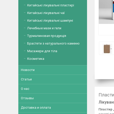
Китайські лікувальні пластирі
Китайські лікувальні чаї
Китайські лікувальні шампуні
Лечебные мази и гели
Турмалиновая продукція
Брастети з натурального каменю
Масажери для тіла
Косметика
Новости
Статьи
О нас
Пласти
Отзывы
Лікуван
Доставка и оплата
Пластир 
основі ре