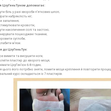
я ЦзуГеньТуном допомагає:
ути біль у разі хвороби п'яткових шпоп;
рати набряклість ніг;
и запалення;
стимулювати кровотік;
ути накопичення солі та застою;
енерувати пошкоджені тканини;
оровити суглоби;
лабити м'язи.
ія до ЦзуГеньТун:
е вимити та висушити ноги;
леїти пластир до хворого місця;
німати ЦзуГен'юн 6-8 годин;
я цього його потрібно зняти, помити місце кріплення й повторити процед
вальний курс складається із 7 пластирів.