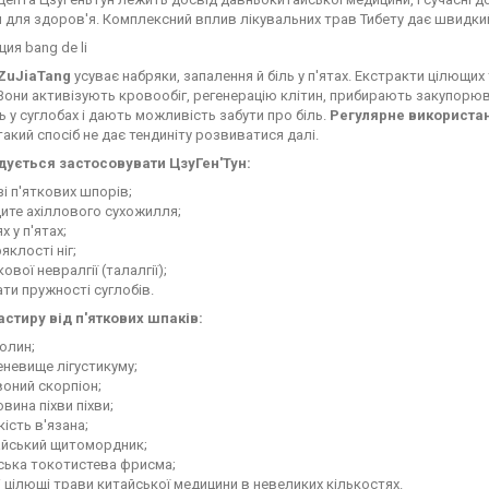
 для здоров'я. Комплексний вплив лікувальних трав Тибету дає швидкий і
ZuJiaTang
усуває набряки, запалення й біль у п'ятах. Екстракти цілющи
Вони активізують кровообіг, регенерацію клітин, прибирають закупор
ь у суглобах і дають можливість забути про біль.
Регулярне використа
 такий спосіб не дає тендиніту розвиватися далі.
ується застосовувати ЦзуГен'Тун:
зі п'яткових шпорів;
ите ахіллового сухожилля;
х у п'ятах;
яклості ніг;
кової невралгії (талалгії);
ти пружності суглобів.
астиру від п'яткових шпаків:
олин;
невище лігустикуму;
оний скорпіон;
овина піхви піхви;
кість в'язана;
айський щитомордник;
ська токотистева фрисма;
і цілющі трави китайської медицини в невеликих кількостях.