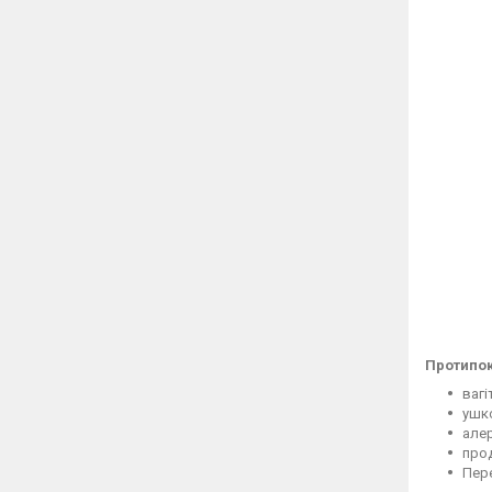
Протипок
вагі
ушко
алер
прод
Пере