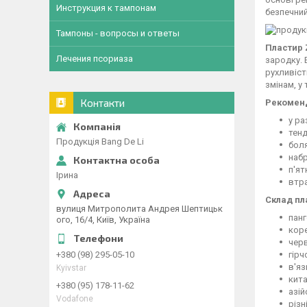
Инструкция к тампонам
безпечний
Тампоны - вопросы и ответы
Пластир 
Лечения псориаза
зародку. 
рухливіст
змінам, у
Контакти
Рекоменд
у ра
тенд
Продукція Bang De Li
боля
набр
п'ят
Ірина
втра
Склад пл
вулиця Митрополита Андрея Шептицьк
панг
ого, 16/4, Київ, Україна
коре
черв
гірч
+380 (98) 295-05-10
в'яз
Kyivstar
кит
+380 (95) 178-11-62
азій
Vodafone
різн