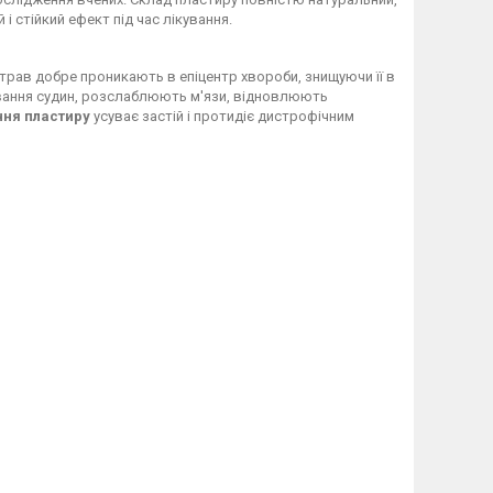
 стійкий ефект під час лікування.
х трав добре проникають в епіцентр хвороби, знищуючи її в
ювання судин, розслаблюють м'язи, відновлюють
ння пластиру
усуває застій і протидіє дистрофічним