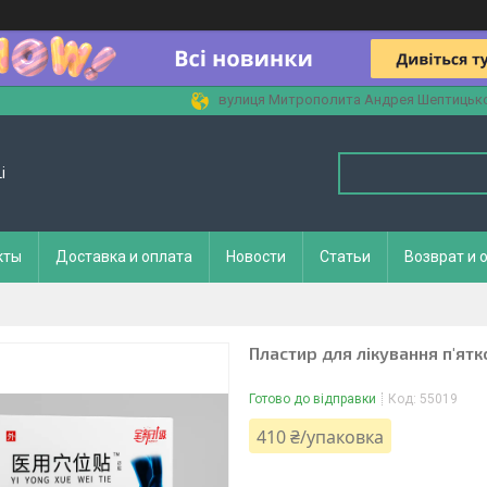
вулиця Митрополита Андрея Шептицького
i
кты
Доставка и оплата
Новости
Статьи
Возврат и 
Пластир для лікування п'ятк
Готово до відправки
Код:
55019
410 ₴/упаковка