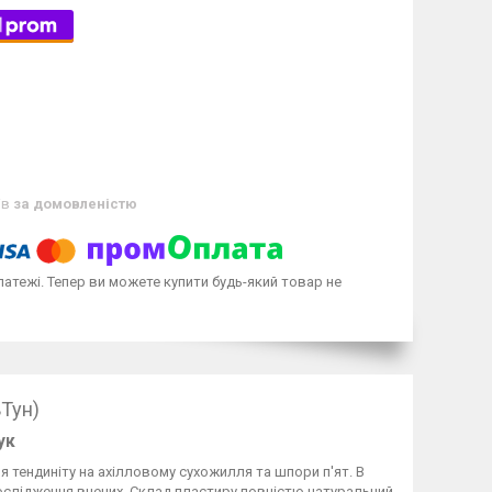
ів
за домовленістю
латежі. Тепер ви можете купити будь-який товар не
Тун)
ук
 тендиніту на ахілловому сухожилля та шпори п'ят. В
дослідження вчених. Склад пластиру повністю натуральний,