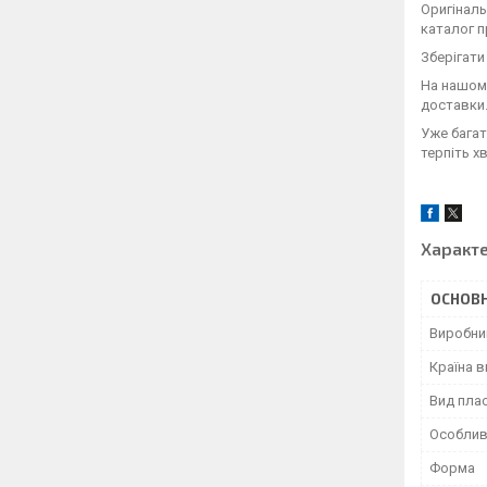
Оригінал
каталог п
Зберігат
На нашому
доставки.
Уже багат
терпіть хв
Характ
ОСНОВН
Виробни
Країна 
Вид пла
Особлив
Форма