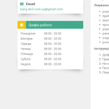
Лікуванн
bang.de.li.com.ua@gmail.com
усун
приб
знят
Графік роботи
про
усун
рег
Понеділок
08:00
20:00
озд
Вівторок
08:00
20:00
розс
Середа
08:00
20:00
Інструкц
Четвер
08:00
20:00
Пʼятниця
08:00
20:00
Добр
Прик
Субота
08:00
20:00
Не з
Неділя
08:00
20:00
Післ
Ліку