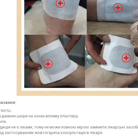
азання:
тність;
дження шкіри на зонах впливу пластиру;
гія;
укція не є ліками, тому не може повною мірою замінити лікарські засоб
д застосуванням жовтогаряча консультація в лікаря.