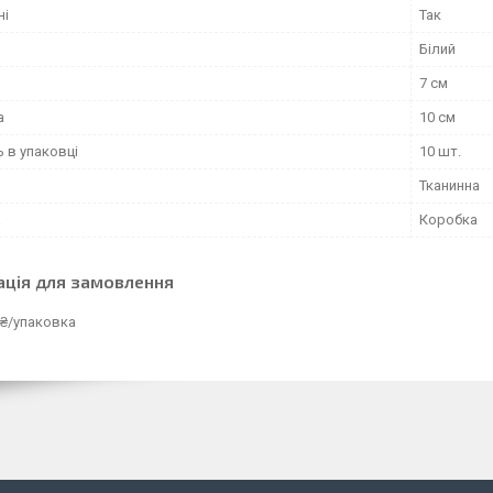
ні
Так
Білий
7 см
а
10 см
ь в упаковці
10 шт.
Тканинна
а
Коробка
ація для замовлення
 ₴/упаковка