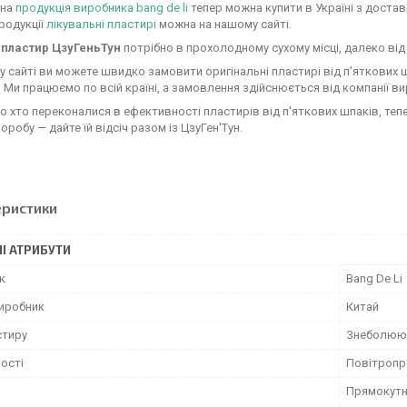
ьна
продукція виробника bang de li
тепер можна купити в Україні з достав
родукції
лікувальні пластирі
можна на нашому сайті.
и
пластир ЦзуГеньТун
потрібно в прохолодному сухому місці, далеко від
 сайті ви можете швидко замовити оригінальні пластирі від п'яткових
 Ми працюємо по всій країні, а замовлення здійснюється від компанії в
о хто переконалися в ефективності пластирів від п'яткових шпаків, тепе
оробу — дайте їй відсіч разом із ЦзуГен'Тун.
еристики
І АТРИБУТИ
к
Bang De Li
виробник
Китай
стиру
Знеболюю
ості
Повітропр
Прямокут