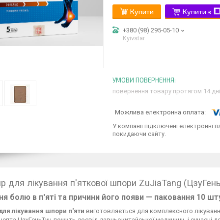
Купити
Купити з
+380 (98) 295-05-10
Kyivstar
повернення товару протягом 14 дн
У компанії підключені електронні п
покидаючи сайту.
р для лікування п'яткової шпори ZuJiaTang (ЦзуГень
ня болю в п'яті та причини його появи — паковання 10 шт
для лікування шпори п'яти
виготовляється для комплексного лікування
цепта ЦзуГеньТун лежить досвід давньокитайської медицини, і сучасні 