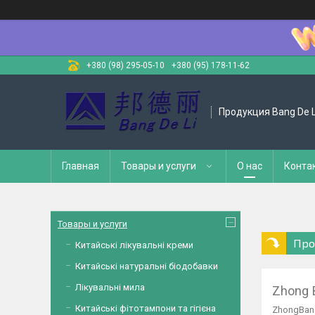
+380 (98) 295-05-10
+380 (95) 178-11-62
Продукция Bang De L
Главная
Товары и услуги
О нас
Конта
Товары и услуги
Про
Китайські лікувальні креми
Китайські натуральні біодобавки
Лікувальні мила
Zhong 
Китайські фітотампони та гігієна
ZhongBang