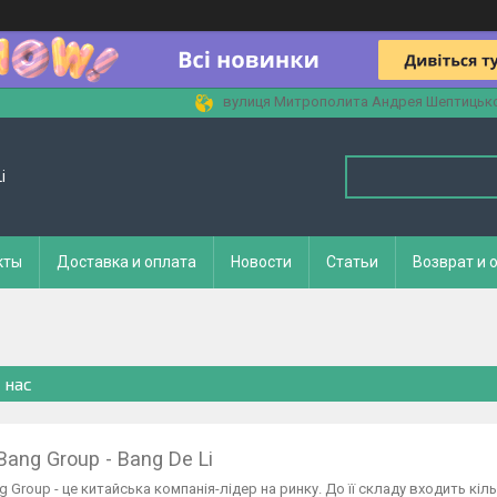
вулиця Митрополита Андрея Шептицького
i
кты
Доставка и оплата
Новости
Статьи
Возврат и 
 нас
Bang Group - Bang De Li
 Group - це китайська компанія-лідер на ринку. До її складу входить кіл