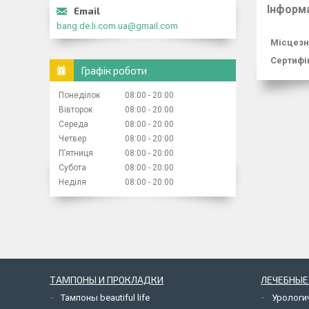
Інформ
bang.de.li.com.ua@gmail.com
Місцезн
Сертифік
Графік роботи
Понеділок
08:00
20:00
Вівторок
08:00
20:00
Середа
08:00
20:00
Четвер
08:00
20:00
Пʼятниця
08:00
20:00
Субота
08:00
20:00
Неділя
08:00
20:00
ТАМПОНЫ И ПРОКЛАДКИ
ЛЕЧЕБНЫЕ
Тампоны beautiful life
Урологи