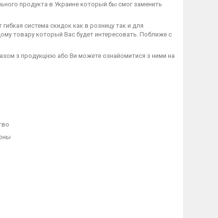
ального продукта в Украине который бы смог заменить
гибкая система скидок как в розницу так и для
му товару который Вас будет интересовать. Поближе с
разом з продукцією або Ви можете ознайомитися з ними на
тво
поны