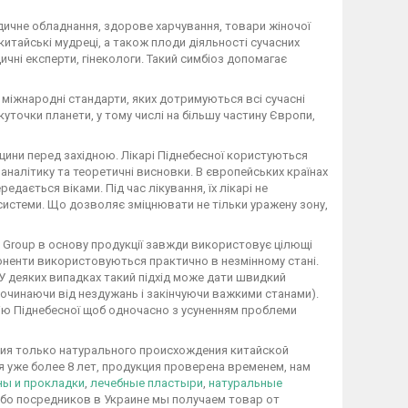
едичне обладнання, здорове харчування, товари жіночої
китайські мудреці, а також плоди діяльності сучасних
чні експерти, гінекологи. Такий симбіоз допомагає
 міжнародні стандарти, яких дотримуються всі сучасні
куточки планети, у тому числі на більшу частину Європи,
ицини перед західною. Лікарі Піднебесної користуються
 аналітику та теоретичні висновки. В європейських країнах
дається віками. Під час лікування, їх лікарі не
системи. Що дозволяє зміцнювати не тільки уражену зону,
 Group в основу продукції завжди використовує цілющі
поненти використовуються практично в незмінному стані.
 У деяких випадках такий підхід може дати швидкий
починаючи від нездужань і закінчуючи важкими станами).
цію Піднебесної щоб одночасно з усуненням проблеми
ция только натурального происхождения китайской
 уже более 8 лет, продукция проверена временем, нам
ны и прокладки
,
лечебные пластыри
,
натуральные
либо посредников в Украине мы получаем товар от