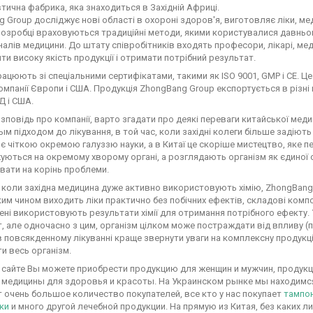
ична фабрика, яка знаходиться в Західній Африці.
 Group досліджує нові області в охороні здоров'я, виготовляє ліки, м
У розробці враховуються традиційні методи, якими користувалися давньо
алів медицини. До штату співробітників входять професори, лікарі, меди
ти високу якість продукції і отримати потрібний результат.
ацюють зі спеціальними сертифікатами, такими як ISO 9001, GMP і CE. Це
омпанії Європи і США. Продукція ZhongBang Group експортується в різні 
Д і США.
зповідь про компанії, варто згадати про деякі переваги китайської мед
м підходом до лікування, в той час, коли західні колеги більше задіють
є чіткою окремою галуззю науки, а в Китаї це скоріше мистецтво, яке пере
ються на окремому хворому органі, а розглядають організм як єдиної 
ивати на корінь проблеми.
, коли західна медицина дуже активно використовують хімію, ZhongBang
ким чином виходить ліки практично без побічних ефектів, складові ком
чені використовують результати хімії для отримання потрібного ефекту.
, але одночасно з цим, організм цілком може постраждати від впливу (
в повсякденному лікуванні краще звернути уваги на комплексну продук
ти весь організм.
 сайте Вы можете приобрести продукцию для женщин и мужчин, продук
 медицины для здоровья и красоты. На Украинском рынке мы находимся
очень большое количество покупателей, все кто у нас покупает
тампо
ки
и много другой лечебной продукции. На прямую из Китая, без каких 