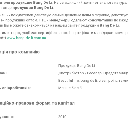
ителя
продукцию Bang De Li
. На сегодняшний день нет аналога натур
н товар
продукции Bang De Li
.
наших покупателей действую самые дешевые цены в Украине, действует 
лей продукцию оптом. Наши менеджеры сделают консультацию по каждо
ей Вы можете ознакомиться на нашем сайте
продукции Bang De Li
.
тимент продукції має сертифікат якості, сертифікати ми відправляємо 
айті
www.bang-de-li.com.ua
.
ція про компанію
Продукція Bang De Li
анії:
Дистриб'ютор / Реселер, Представниц
Beautiful life, bang de li, clean point, там
ь співробітників:
Менше 5 осіб
аційно-правова форма та капітал
ування:
2010