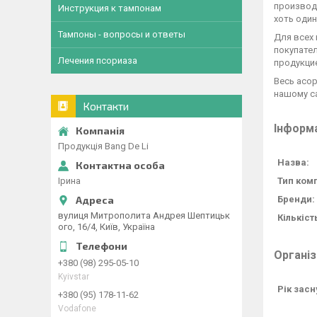
производ
Инструкция к тампонам
хоть оди
Тампоны - вопросы и ответы
Для всех 
покупате
Лечения псориаза
продукци
Весь асор
нашому с
Контакти
Інформа
Продукція Bang De Li
Назва:
Ірина
Тип комп
Бренди:
вулиця Митрополита Андрея Шептицьк
Кількіст
ого, 16/4, Київ, Україна
Організ
+380 (98) 295-05-10
Kyivstar
Рік засн
+380 (95) 178-11-62
Vodafone