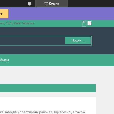
Кошик
, 16/4, Київ, Україна
Пошук...
обмен
ька заводів у престижних районах Піднебесної, а також