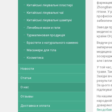
фармацевт
Китайські лікувальні пластирі
ZhongBang
гігієни. 
Китайські лікувальні чаї
професіон
Китайські лікувальні шампуні
забезпечи
Заводи пр
Лечебные мази и гели
медичні к
Турмалиновая продукція
країни СН
Брастети з натурального каменю
Ведучи ро
эмпиричны
Масажери для тіла
медицина 
зосереджу
Косметика
але і впл
У той час
Новости
трави. Та
Західні в
Статьи
результат
За цього 
О нас
підлікува
На нашем
Отзывы
народной
доверяют 
Доставка и оплата
биодобав