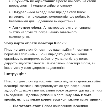
Зручність використання:
Просто наклеїти на стопи
перед сном – і жодного зайвого клопоту.
Натуральний склад:
Пластирі для стоп Kinoki
виготовлені з природних компонентів, що робить їх
безпечними для щоденного використання.
Антистрес-ефект:
Антистрес детокс стоп сприяє
зняттю напруги та покращенню загального
самопочуття.
Чому варто обрати пластирі Kinoki?
Пластирі для стоп Киноки – це ваш надійний помічник у
боротьбі з токсинами. Вони підходять для очищення
організму пластирями, забезпечують легкість у ногах і
дарують відчуття свіжості. Замовляючи пластирі Kinoki, ви
інвестуєте у своє здоров’я та довголіття.
Інструкція:
Пластирі для стоп від токсинів, також відомі як детоксикаційні
пластирі, зазвичай використовуються для покращення
здоров'я шляхом стимулювання точок акупунктури на ступнях
і виведення шкідливих речовин з організму.
Ось кілька
кроків, як правильно користуватися такими пластирями:
Підготовка стоп
: Перед нанесенням пластиря