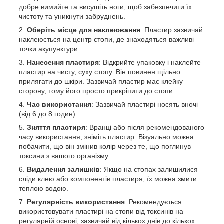
добре вимийте та висушіть ноги, щоб забезпечити їх
чистоту та уникнути забруднень.
Оберіть місце для наклеювання
: Пластир зазвичай
наклеюється на центр стопи, де знаходяться важливі
точки акупунктури.
Нанесення пластиря
: Відкрийте упаковку і наклейте
пластир на чисту, суху стопу. Він повинен щільно
прилягати до шкіри. Зазвичай пластир має клейку
сторону, тому його просто прикріпити до стопи.
Час використання
: Зазвичай пластирі носять вночі
(від 6 до 8 годин).
Зняття пластиря
: Вранці або після рекомендованого
часу використання, зніміть пластир. Візуально можна
побачити, що він змінив колір через те, що поглинув
токсини з вашого організму.
Видалення залишків
: Якщо на стопах залишилися
сліди клею або компонентів пластиря, їх можна змити
теплою водою.
Регулярність використання
: Рекомендується
використовувати пластирі на стопи від токсинів на
регулярній основі, зазвичай від кількох днів до кількох