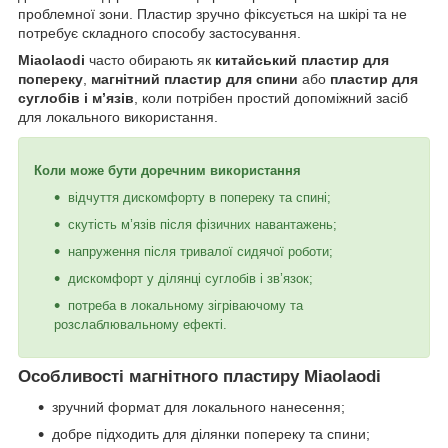
проблемної зони. Пластир зручно фіксується на шкірі та не
потребує складного способу застосування.
Miaolaodi
часто обирають як
китайський пластир для
попереку
,
магнітний пластир для спини
або
пластир для
суглобів і м’язів
, коли потрібен простий допоміжний засіб
для локального використання.
Коли може бути доречним використання
відчуття дискомфорту в попереку та спині;
скутість м’язів після фізичних навантажень;
напруження після тривалої сидячої роботи;
дискомфорт у ділянці суглобів і зв’язок;
потреба в локальному зігріваючому та
розслаблювальному ефекті.
Особливості магнітного пластиру Miaolaodi
зручний формат для локального нанесення;
добре підходить для ділянки попереку та спини;