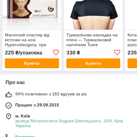
Магнітний пластир від
Турмалінова накладка на
Кита
кісточки на нозі
плечі — Турмаліновий
плас
Hyperosteogeny, при
наплічник Tcare
рухо
вальгусі та болю 4 шт
упак
225
330
235
₴/упаковка
₴
Купити
Купити
Про нас
94% позитивних з 183 відгуків за рік
Працює з 29.09.2015
м. Київ
вулиця Митрополита Андрея Шептицького, 16/4, Київ,
Україна
Контакти