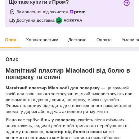
Що таке купити з Пром?
Замовлення під захистом
Доступна доставка
Опис
Характеристики
Доставка
Оплата
Умови п
Опис
Магнітний пластир Miaolaodi від болю в
попереку та спині
Магнітний пластир Miaolaodi для попереку
— це зручний
засіб для зовнішнього застосування, який використовують при
дискомфорті в ділянці спини, попереку, м’язів і суглобів.
Формат пластиру підходить для повсякденного використання
вдома, у дорозі або під час активного ритму життя.
Якщо вас турбує
біль у попереку
, скутість після фізичних
навантажень, сидячої роботи або тривалого перебування в
одному положенні,
пластир від болю в спині
може
допомогти підтримати комфорт і сприяти розслабленню