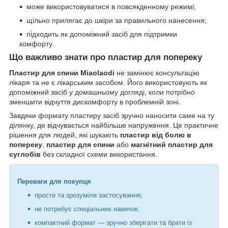
може використовуватися в повсякденному режимі;
щільно прилягає до шкіри за правильного нанесення;
підходить як допоміжний засіб для підтримки
комфорту.
Що важливо знати про пластир для попереку
Пластир для спини Miaolaodi
не замінює консультацію
лікаря та не є лікарським засобом. Його використовують як
допоміжний засіб у домашньому догляді, коли потрібно
зменшити відчуття дискомфорту в проблемній зоні.
Завдяки формату пластиру засіб зручно наносити саме на ту
ділянку, де відчувається найбільше напруження. Це практичне
рішення для людей, які шукають
пластир від болю в
попереку
,
пластир для спини
або
магнітний пластир для
суглобів
без складної схеми використання.
Переваги для покупця
просте та зрозуміле застосування;
не потребує спеціальних навичок;
компактний формат — зручно зберігати та брати із