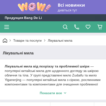
Продукция Bang De Li
Товари та послуги
Лікувальні мила
Лікувальні мила
Лікувальні мила від псоріазу та проблемної шкіри
—
популярні китайські мила для щоденного догляду за шкірою
обличчя та тіла. У групі представлені мило Zudaifu та мило
Yiganerjing — популярні китайські мила з сіркою, рослинними
компонентами та компонентами для очищення проблемної
шкіри.
Показати все
У каталозі доступні мила для догляду за шкірою при псоріазі,
акне, висипаннях, подразненнях, жирності шкіри та інших
проблемах шкірного покриву. Багато покупців обирають мило