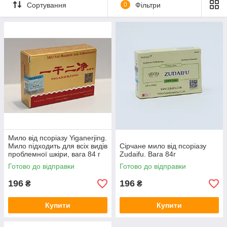
Сортування
0
Фільтри
Zudaifu та мило Yiganerjing для очищення шкіри, підтримання
комфорту та щоденного догляду за проблемною шкірою.
У групі представлені китайські мила для обличчя і тіла,
сірчані мила, мила для жирної шкіри та популярні засоби для
гігієни проблемної шкіри. Такі мила часто використовують для
очищення шкіри, догляду за шкірою при висипаннях та
підтримання чистоти шкірного покриву.
Мило від псоріазу Yiganerjing.
Мило підходить для всіх видів
Сірчане мило від псоріазу
проблемної шкіри, вага 84 г
Zudaifu. Вага 84г
Готово до відправки
Готово до відправки
196
196
₴
₴
Купити
Купити