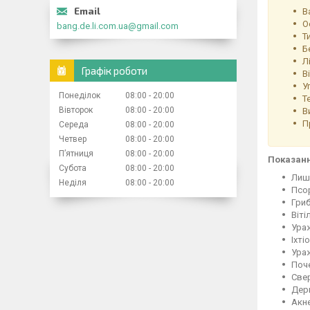
В
О
bang.de.li.com.ua@gmail.com
Т
Б
Л
Графік роботи
В
У
Понеділок
08:00
20:00
Т
Вівторок
08:00
20:00
В
П
Середа
08:00
20:00
Четвер
08:00
20:00
Пʼятниця
08:00
20:00
Показанн
Субота
08:00
20:00
Лиш
Неділя
08:00
20:00
Псор
Гриб
Вітіл
Ура
Іхтіо
Ураж
Поче
Свер
Дер
Акне