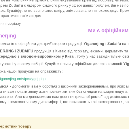
 це натуральний негормональний лікувальний крем від псоріазу, екземи,
Крем Zudaifu
є лідером східного ринку у сфері даних проблем. Він має п
кок. Зудайфу легко заспокоює шкіру, знімає запалення, охолоджує. Крем 
 практично всім людям.
Ми є офіційним
nerjing
омпанія є офіційним дистриб'ютором продукції
Yiganerjing
і
Zudaifu
на т
ERJING
і
ZUDAIFU
продукція з Китаю від псоріазу, екземи, дерматиту т
середньо з заводом-виробником у Китаї
, тому у нас завжди тільки сві
 уважні у своєму виборі! Купуйте тільки у офіційних дилерів компанії
Yig
рка нашої продукції на справжність:
yiganerjing.cn/vip/s/ygej.php
місія
- допомогти вам у боротьбі з шкірними захворюваннями, про яких ми
гти вам почати знову жити повним життям без оглядки на шкірні недуги. М
овірно. Але ми допоможемо вам досягти тривалої ремісії від декількох м
ому і психологічному дискомфорті, що викликають такі захворювання, як
еристики товару: