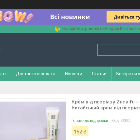
вулиця Митрополита Андрея Шептицького
i
кты
Доставка и оплата
Новости
Статьи
Возврат и 
Крем від псоріазу Zudaifu 
Китайський крем від псоріа
Готово до відправки
Код:
33006
152 ₴