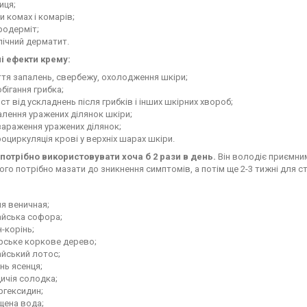
иця;
и комах і комарів;
родерміт;
ічний дерматит.
і ефекти крему:
тя запалень, свербежу, охолодження шкіри;
бігання грибка;
ст від ускладнень після грибків і інших шкірних хвороб;
лення уражених ділянок шкіри;
зараження уражених ділянок;
оциркуляція крові у верхніх шарах шкіри.
потрібно використовувати хоча б 2 рази в день.
Він володіє приємним
Його потрібно мазати до зникнення симптомів, а потім ще 2-3 тижні для ст
я веничная;
айська софора;
-корінь;
рське коркове дерево;
айський лотос;
нь ясенця;
ичія солодка;
ргексидин;
щена вода;