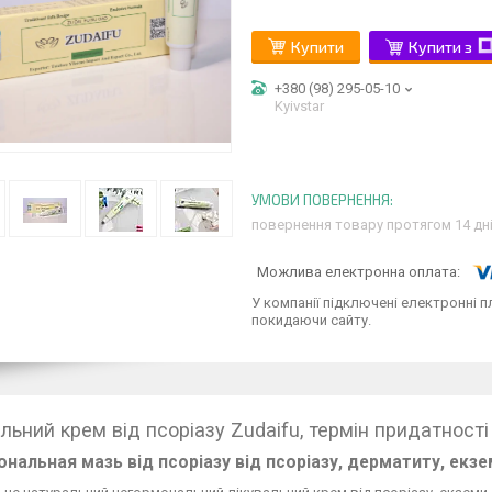
Купити
Купити з
+380 (98) 295-05-10
Kyivstar
повернення товару протягом 14 дн
У компанії підключені електронні п
покидаючи сайту.
льний крем від псоріазу Zudaifu, термін придатності 
нальная мазь від псоріазу від псоріазу, дерматиту, екз