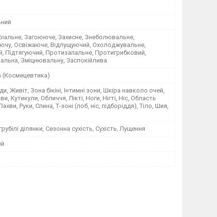
ьний
ріальне, Загоююче, Захисне, Знеболювальне,
чу, Освіжаюче, Відлущуючий, Охолоджувальне,
, Підтягуючий, Протизапальне, Протигрибковий,
альна, Зміцнювальну, Заспокійлива
а (Космецевтика)
ди, Живіт, Зона бікіні, Інтимні зони, Шкіра навколо очей,
и, Кутикули, Обличчя, Лікті, Ноги, Нігті, Ніс, Область
ахви, Руки, Спина, Т-зоні (лоб, ніс, підборіддя), Тіло, Шия,
грубілі ділянки, Сезонна сухість, Сухість, Лущення
ий