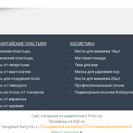
 КИТАЙСКИЕ ПЛАСТЫРИ
КОСМЕТИКА
ческий пластырь
Кисти для макияжа 10шт
ический пластырь
Матовая помада
ь от гипертонии
Тени для век
ь от мастопатии
Маска для удаления пор
ь для похудения Soso
Кисти для макияжа 20шт
ь от геморроя
Профессиональный спонж
ь на стопы от токсинов
Педикюрные носочки Rolanjon
ь от варикоза
ь от курения
Сайт створений на маркетплейсі
Prom.ua
Продавець на Bigl.ua
Продукція Bang De Li |
Поскаржитися на контент
|
Політика конфіденційності
Select Language
▼