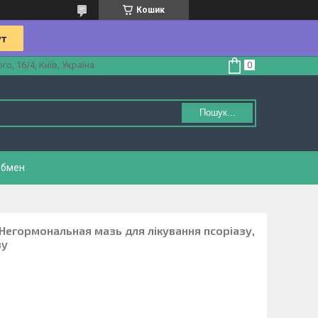
Кошик
, 16/4, Київ, Україна
Пошук...
обмен
- Негормональная мазь для лікування псоріазу,
зу