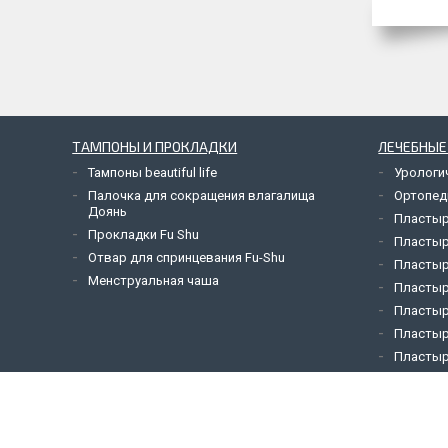
ТАМПОНЫ И ПРОКЛАДКИ
ЛЕЧЕБНЫЕ
Тампоны beautiful life
Урологи
Палочка для сокращения влагалища
Ортопед
Доянь
Пластыр
Прокладки Fu Shu
Пластыр
Отвар для спринцевания Fu-Shu
Пластыр
Менструальная чаша
Пластыр
Пластыр
Пластыр
Пластыр