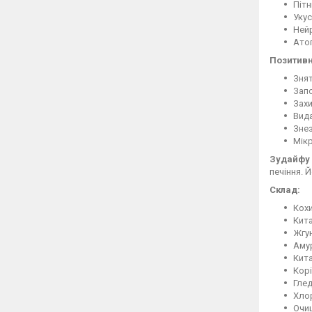
Пітн
Укус
Ней
Атоп
Позитивн
Знят
Запо
Захи
Вида
Зне
Мікр
Зудайфу 
печіння. 
Склад:
Кохи
Кит
Жгун
Аму
Кит
Корі
Глед
Хло
Очи