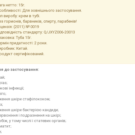
ага нетто: 15г.
собливості: Для зовнішнього застосування.
ип виробу: крем в тубі.
ез гормонів, барвників, спирту, парабенів!
іцензія: (2011) № 0019
ідповідність стандарту: Q/JXYZ006-20013
паковка: Туба 15г.
ермін придатності: 2 роки.
иробник: Китай.
родукт сертифікований.
я до застосування:
ай;
іаз;
кові інфекції;
іго;
ження шкіри стафілококом;
з;
ення шкіри бактерією кандиди;
рвоніння і подразнення на шкірі;
біж, у тому числі і статевих органів;
матит;
;