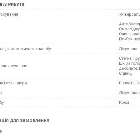
І АТРИБУТИ
тосування
Універсал
Антибакте
Омолоджую
Очищаючий
Пом'якшув
кація косметичного засобу
Лікувальн
Стегна, Гру
Шкіра голов
 застосування
декольте, П
Сідниці
 і стан шкіри
В'ялість, О
му
Лікувальн
бу
Крем
ація для замовлення
 ₴