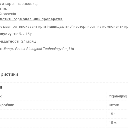
 з кореня шовковиці;
тол;
й вазелін.
містить гормональний препаратів
е має протипоказань крім індивідуальної нестерпності на компоненти к
пуску:
тюбик 15 р.
ридатності:
24 місяці.
:
Jiangxi Ринок Biological Technology Co., Ltd
еристики
І
к
Yiganerjing
виробник
Китай
15 г
15 мл