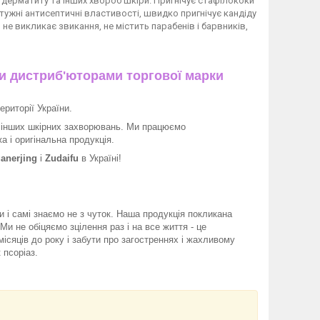
 дерматиту та інших хвороб шкіри. Пригнічує стафілококи
отужні антисептичні властивості, швидко пригнічує кандіду
не викликає звикання, не містить парабенів і барвників,
и дистриб'юторами торгової марки
ериторії України.
а інших шкірних захворювань. Ми працюємо
жа і оригінальна продукція.
anerjing
і
Zudaifu
в Україні!
 і самі знаємо не з чуток. Наша продукція покликана
и не обіцяємо зцілення раз і на все життя - це
ісяців до року і забути про загостреннях і жахливому
 псоріаз.