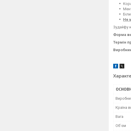
Кора
Мен
Біли
Не 
Зудайфу н
Форма ви
Термін п
Виробник
Характ
ОСНОВН
Виробни
Країна 
Вага
Об`єм