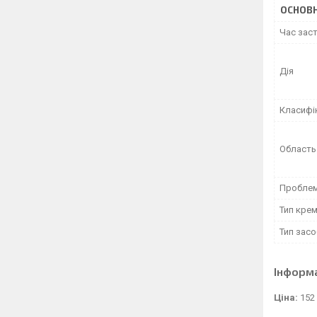
ОСНОВН
Час зас
Дія
Класифі
Область
Проблема
Тип кре
Тип засо
Інформ
Ціна:
152