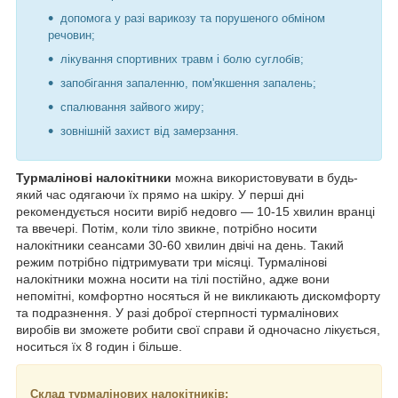
допомога у разі варикозу та порушеного обміном
речовин;
лікування спортивних травм і болю суглобів;
запобігання запаленню, пом'якшення запалень;
спалювання зайвого жиру;
зовнішній захист від замерзання.
Турмалінові налокітники
можна використовувати в будь-
який час одягаючи їх прямо на шкіру. У перші дні
рекомендується носити виріб недовго — 10-15 хвилин вранці
та ввечері. Потім, коли тіло звикне, потрібно носити
налокітники сеансами 30-60 хвилин двічі на день. Такий
режим потрібно підтримувати три місяці. Турмалінові
налокітники можна носити на тілі постійно, адже вони
непомітні, комфортно носяться й не викликають дискомфорту
та подразнення. У разі доброї стерпності турмалінових
виробів ви зможете робити свої справи й одночасно лікується,
носиться їх 8 годин і більше.
Склад турмалінових налокітників: