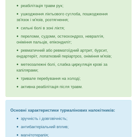
реабілітація травм рук;
ушкодження ліктьового суглоба, пошкодження
зв'язок і м'язів, розтягнення;
сильні болі в зоні ліктя;
переломи, судоми, остеохондроз, невралгія,
оніміння пальців, епікондиліт;
ревматичний або ревматоїдний артрит, бурсит,
ендартерііт, лопатковий періартроз, оніміння м'язів;
метеозалежні болі, слабка циркуляція крові за
капілярами;
тривале перебування на холоді;
активна реабілітація після травм.
Основні характеристики турмалінових налокітників:
зручність і довговічність;
антибактеріальний вплив;
магнітотерапія;