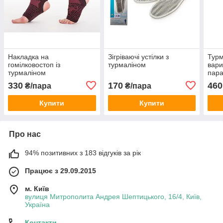
Накладка на
Зігріваючі устілки з
Турм
гомілковостоп із
турмаліном
вари
турмаліном
пар
330
170
460
₴/пара
₴/пара
Купити
Купити
Про нас
94% позитивних з 183 відгуків за рік
Працює з 29.09.2015
м. Київ
вулиця Митрополита Андрея Шептицького, 16/4, Київ,
Україна
Контакти