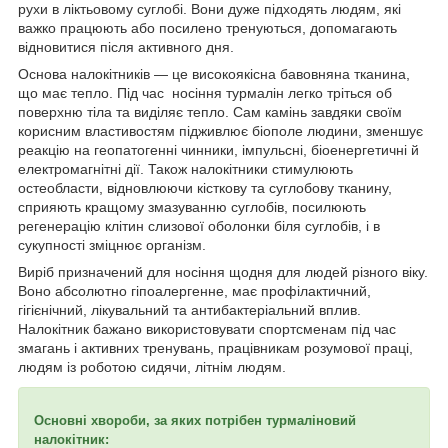
рухи в ліктьовому суглобі. Вони дуже підходять людям, які
важко працюють або посилено тренуються, допомагають
відновитися після активного дня.
Основа налокітників — це високоякісна бавовняна тканина,
що має тепло. Під час носіння турмалін легко тріться об
поверхню тіла та виділяє тепло. Сам камінь завдяки своїм
корисним властивостям підживлює біополе людини, зменшує
реакцію на геопатогенні чинники, імпульсні, біоенергетичні й
електромагнітні дії. Також налокітники стимулюють
остеобласти, відновлюючи кісткову та суглобову тканину,
сприяють кращому змазуванню суглобів, посилюють
регенерацію клітин слизової оболонки біля суглобів, і в
сукупності зміцнює організм.
Виріб призначений для носіння щодня для людей різного віку.
Воно абсолютно гіпоалергенне, має профілактичний,
гігієнічний, лікувальний та антибактеріальний вплив.
Налокітник бажано використовувати спортсменам під час
змагань і активних тренувань, працівникам розумової праці,
людям із роботою сидячи, літнім людям.
Основні хвороби, за яких потрібен турмаліновий
налокітник: