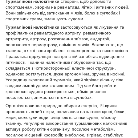
Турмалінові налокітники
створені, щоб допомогти
спортсменам, хворим на ревматизм, літніх і активних людей.
Вони звільняють від затискання м'язів, болю в суглобах і
спортивних травм, зменшують судоми.
Турмалінові налокітники
застосовуються як лікування та
профілактики ревматоїдного артриту, ревматичного
артритриту, артрозу, розтягнення зв'язок, ендартрії,
лопаткового периартрозу, оніміння м'язів. Важливо те, що
тканина, з якої вони зроблені, гіпоалергенна та високоякісна.
Правильна циркуляція повітря в ній запобігає підвищенню
пітливості. Тканина налокітників побудована так, що
складається з чотиристоронньої еластичної структури,
однаково розтягується, дуже ергономічна, зручна в носінні.
Усередину вкраплений турмалін, який зігріває ділянку тіла
завдяки амплітудним коливанням. Під час його роботи
кровоносні судини розширюються, обмін речовин
посилюється, знімається втома в суглобах.
Організм починає природно вбирати енергію, ІЧ-крини
проникають вглиб шкіри, впливаючи на клітини крові, білки,
жири, молекули води, зміцнюють стінки судин, м'язову
тканину. Регулярне використання турмалінових налокітників
активує роботу клітин організму, посилює метаболізм,
посилює місцевий кровообіг, знеболює, зігріває, стабілізує