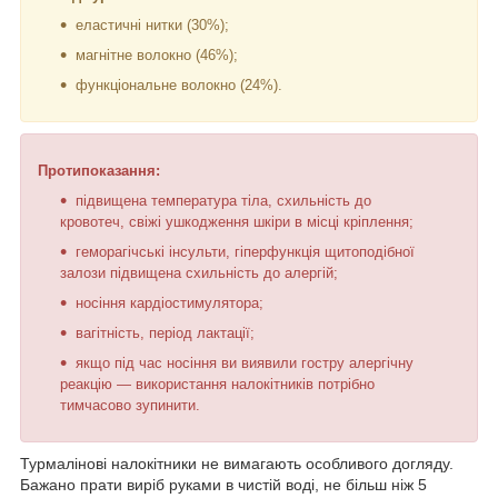
еластичні нитки (30%);
магнітне волокно (46%);
функціональне волокно (24%).
Протипоказання:
підвищена температура тіла, схильність до
кровотеч, свіжі ушкодження шкіри в місці кріплення;
геморагічські інсульти, гіперфункція щитоподібної
залози підвищена схильність до алергій;
носіння кардіостимулятора;
вагітність, період лактації;
якщо під час носіння ви виявили гостру алергічну
реакцію — використання налокітників потрібно
тимчасово зупинити.
Турмалінові налокітники не вимагають особливого догляду.
Бажано прати виріб руками в чистій воді, не більш ніж 5