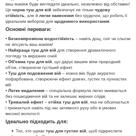
ваш макіяж буде виглядати ідеально, незалежно від обставин!
Ця
чорна туш для вій
забезпечує не тільки
чудову
стійкість
, але й
легке нанесення
без грудочок, що робить її
ідеальним вибором для
щоденного використання
.
Основні переваги:
•
Безкомпромісна водостійкість
– навіть дощ, сніг чи сльози
не зіпсують ваш макіяж!
•
Найкраща туш для вій
для створення драматичного
погляду та виразних очей.
•
Об'ємна туш для вій
, що дарує вашим віям природний
об'єм, створюючи густіший ефект.
•
Туш для подовження вій
– кожна вію буде акуратно
пофарбована, створюючи ефект довгих, густих та пухнастих
вій.
•
Легке видалення
– спеціальна формула легко змивається
без пошкодження вій та не залишає жирних слідів.
•
Тривалий ефект
–
стійка туш для вій
, яка не обсипається
і тримається навіть під час активного руху або в умовах
високої вологості.
Ідеально підходить для:
Тих, хто шукає
туш для густих вій
, щоб підкреслити