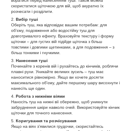
вбратися перед нанесенням туші. Також можна
скористатися щіточкою для вій, щоб акуратно їх
розчесати і розділити.
Вибір туші
Оберіть туш, яка відповідає вашим потребам: для
об'єму, подовження або водостійку туш для
довготривалого ефекту. Враховуйте текстуру і форму
щіточки – для густих вій підійде щіточка з більш
товстими і довгими щетинками, а для подовження – з
більш тонкими і гнучкими.
Нанесення туші
Починайте з коренів вій і рухайтесь до кінчиків, роблячи
плавні рухи. Уникайте великих зусиль – туш має
наноситися рівномірно. Якщо ви хочете досягти
максимального об'єму, дайте першому шару висохнути і
нанесіть ще один.
Робота з нижніми віями
Наносіть туш на нижні вії обережно, щоб уникнути
забруднення шкіри навколо очей. Використовуйте кінчик
щіточки для точного нанесення.
Коригування та розчісування
Якщо на віях з'явилися грудочки, скористайтесь