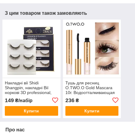
З цим товаром також замовляють
Накладні вії Shidi
Тушь для ресниц
Shangpin, накладні Вії
O.TWO.O Gold Mascara
норкові 3D professional,
10г. Водоотталкивающая
Багаторазові накладні вії
тушь OTWOO удлиняет
149
236
₴/набір
₴
ресницы вдвое
Купити
Купити
Про нас