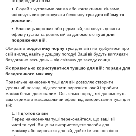
їх природний об'єм.
Людей з чутливими очима або контактними лінзами,
які хочуть використовувати безпечну
туш для об'єму та
довжини
.
Власниць коротких або рідких вій, які хочуть досягти
ефекту густих та довгих вій за допомогою
туші для
подовження вій
.
Обирайте
водостійку чорну туш
для вій і не турбуйтеся про
свій вигляд навіть у дощову погоду! Ваші вії будуть виглядати
бездоганно весь день – від світанку до заходу сонця.
Як правильно користуватися тушшю для вій: поради для
бездоганного макіяжу
Правильне нанесення туші для вій дозволяє створити
ідеальний погляд, підкреслити виразність очей і зробити
макіяж більш досконалим. Ось кілька порад, які допоможуть
вам отримати максимальний ефект від використання туші для
вій:
Підготовка вій
Перед нанесенням туші переконайтеся, що ваші вії
чисті та сухі. Якщо ви використовуєте засоби для
макіяжу або сироватки для вій, дайте їм час повністю