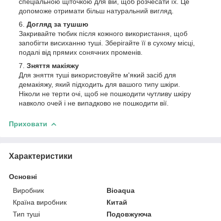
спеціальною щіточкою для вій, щоб розчесати їх. Це
допоможе отримати більш натуральний вигляд.
Догляд за тушшю
Закривайте тюбик після кожного використання, щоб
запобігти висиханню туші. Зберігайте її в сухому місці,
подалі від прямих сонячних променів.
Зняття макіяжу
Для зняття туші використовуйте м'який засіб для
демакіяжу, який підходить для вашого типу шкіри.
Ніколи не терти очі, щоб не пошкодити чутливу шкіру
навколо очей і не випадково не пошкодити вії.
Приховати
Характеристики
Основні
Виробник
Bioaqua
Країна виробник
Китай
Тип туші
Подовжуюча