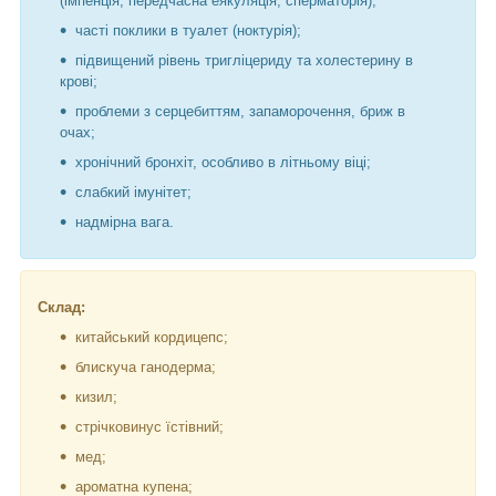
(імпенція, передчасна еякуляція, сперматорія);
часті поклики в туалет (ноктурія);
підвищений рівень тригліцериду та холестерину в
крові;
проблеми з серцебиттям, запаморочення, бриж в
очах;
хронічний бронхіт, особливо в літньому віці;
слабкий імунітет;
надмірна вага.
Склад:
китайський кордицепс;
блискуча ганодерма;
кизил;
стрічковинус їстівний;
мед;
ароматна купена;