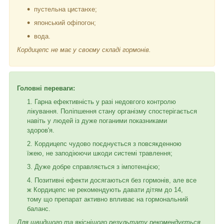
пустельна цистанхе;
японський офіпогон;
вода.
Кордицепс не має у своєму складі гормонів.
Головні переваги:
Гарна ефективність у разі недовгого контролю
лікування. Поліпшення стану організму спостерігається
навіть у людей із дуже поганими показниками
здоров'я.
Кордицепс чудово поєднується з повсякденною
їжею, не заподіюючи шкоди системі травлення;
Дуже добре справляється з імпотенцією;
Позитивні ефекти досягаються без гормонів, але все
ж Кордицепс не рекомендують давати дітям до 14,
тому що препарат активно впливає на гормональний
баланс.
Для швидшого та якіснішого результату рекомендується