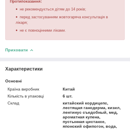
Протипоказання:
не рекомендується дітям до 14 років;
перед застосуванням жовтогаряча консультація в
лікаря;
не є повноцінними ліками.
Приховати
Характеристики
Основні
Країна виробник
Китай
Кількість в упаковці
6 шт.
Склад
китайский кордицепс,
лестящая ганодерма, кизил,
лентинус съедобный, мед,
ароматная купена,
пустынная цистанхе,
японский офипогон, вода,