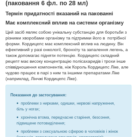
(паковання 6 фл. по 28 мл)
Термін придатності вказаний на пакованні
Має комплексний вплив на системи організму
Цей засіб являє собою унікальну субстанцію для боротьби з
різними хворобами організму та підтримки його в потрібної
форми. Кордицепс має комплексний вплив на людину. Він
ефективний у разі онкології, бронхіту та запалення легень, а
також допомагає підняти потенцію. Кордицепс складний
рецепт має високу концентрацію полісахаридів і трохи інше
співвідношення компонентів, ніж Король Кордицепс Ліке, але
чудово працює в парі з ним та іншими препаратами Ліке
(наприклад, Лінчжі Кордицепс Ліке).
Показання до застосування:
проблеми з нирками, одишки, нервові напруження,
біль у ногах;
хронічна втома, передчасне старіння, безсоння,
підвищене потовиділення;
проблеми з сексуальною сферою в чоловіків і жінок