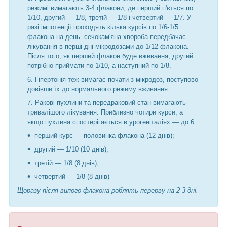
режимі вимагають 3-4 флакони, де перший п'ється по
1/10, другий — 1/8, третій — 1/8 і четвертий — 1/7. У
разі імпотенції проходять кілька курсів по 1/6-1/5
флакона на день. сечокам'яна хвороба передбачає
лікування в перші дні мікродозами до 1/12 флакона.
Після того, як перший флакон буде вживання, другий
потрібно приймати по 1/10, а наступний по 1/8.
Гіпертонія теж вимагає почати з мікродоз, поступово
довівши їх до нормального режиму вживання.
Ракові пухлини та передраковий стан вимагають
тривалішого лікування. Приблизно чотири курси, а
якщо пухлина спостерігається в урогеніталіях — до 6.
перший курс — половинка флакона (12 днів);
другий — 1/10 (10 днів);
третій — 1/8 (8 днів);
четвертий — 1/8 (8 днів)
Щоразу після випого флакона роблять перерву на 2-3 дні.