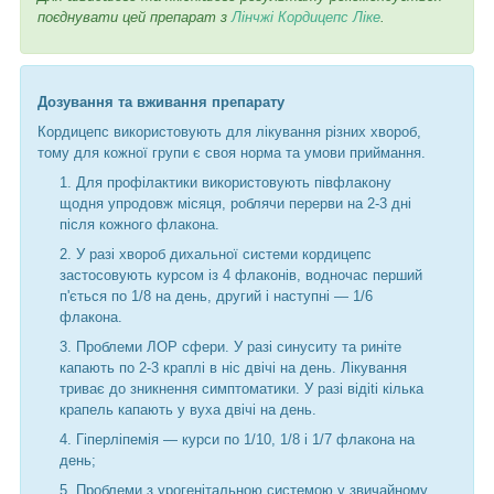
поєднувати цей препарат з
Лінчжі Кордицепс Ліке
.
Дозування та вживання препарату
Кордицепс використовують для лікування різних хвороб,
тому для кожної групи є своя норма та умови приймання.
Для профілактики використовують півфлакону
щодня упродовж місяця, роблячи перерви на 2-3 дні
після кожного флакона.
У разі хвороб дихальної системи кордицепс
застосовують курсом із 4 флаконів, водночас перший
п'ється по 1/8 на день, другий і наступні — 1/6
флакона.
Проблеми ЛОР сфери. У разі синуситу та риніте
капають по 2-3 краплі в ніс двічі на день. Лікування
триває до зникнення симптоматики. У разі відitі кілька
крапель капають у вуха двічі на день.
Гіперліпемія — курси по 1/10, 1/8 і 1/7 флакона на
день;
Проблеми з урогенітальною системою у звичайному