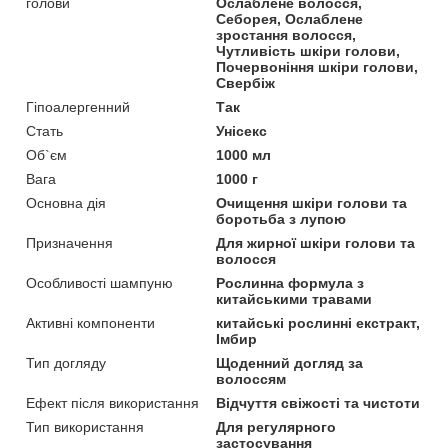
голови
Ослаблене волосся,
Себорея, Ослаблене
зростання волосся,
Чутливість шкіри голови,
Почервоніння шкіри голови,
Свербіж
Гіпоалергенний
Так
Стать
Унісекс
Об`єм
1000 мл
Вага
1000 г
Основна дія
Очищення шкіри голови та
боротьба з лупою
Призначення
Для жирної шкіри голови та
волосся
Особливості шампуню
Рослинна формула з
китайськими травами
Активні компоненти
китайські рослинні екстракт,
Імбир
Тип догляду
Щоденний догляд за
волоссям
Ефект після використання
Відчуття свіжості та чистоти
Тип використання
Для регулярного
застосування