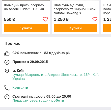
Шампунь проти псоріазу
Шампунь від лупи,
Шамп
на голові Zudaifu 120 мл
свербежу та жирної шкіри
воло
голови Bawang з
коре
ментолом і китайськими
екст
550
1 250
1 2
₴
₴
травами 1 л
Купити
Купити
Про нас
94% позитивних з 183 відгуків за рік
Працює з 29.09.2015
м. Київ
вулиця Митрополита Андрея Шептицького, 16/4, Київ,
Україна
Контакти
Сьогодні працює з 08:00 до 20:00
Показати весь графік роботи