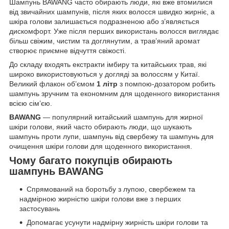
Шампунь BAWANG часто обирають люди, які вже втомилися
від звичайних шампунів, після яких волосся швидко жирніє, а
шкіра голови залишається подразненою або з’являється
дискомфорт. Уже після перших використань волосся виглядає
більш свіжим, чистим та доглянутим, а трав’яний аромат
створює приємне відчуття свіжості.
До складу входять екстракти імбиру та китайських трав, які
широко використовуються у догляді за волоссям у Китаї.
Великий флакон об’ємом
1 літр
з помпою-дозатором робить
шампунь зручним та економним для щоденного використання
всією сім’єю.
BAWANG
— популярний китайський шампунь для жирної
шкіри голови, який часто обирають люди, що шукають
шампунь проти лупи, шампунь від свербежу та шампунь для
очищення шкіри голови для щоденного використання.
Чому багато покупців обирають
шампунь BAWANG
Спрямований на боротьбу з лупою, свербежем та
надмірною жирністю шкіри голови вже з перших
застосувань
Допомагає усунути надмірну жирність шкіри голови та