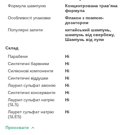
Формула шампуню
Концентрована трав’яна
формула
Особливості упаковки
Флакон з помпою-
дозатором
Популярні запити
китайський шампунь,
шампунь від свербежу,
Шампунь від лупи
Склад
Парабени
Ні
Синтетичні барвники
Ні
Силіконові компоненти
Ні
Синтетичні віддушки
Ні
Лаурил сульфат амонію
Ні
Синтетичні консерванти
Ні
Лаурил сульфат натрію
Ні
(SLS)
Лаурет сульфат натрію
Ні
(SLES)
Приховати