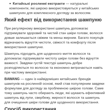
Китайські рослинні екстракти
— натуральні
компоненти, які широко використовуються у китайських
шампунях для комплексного догляду за волоссям.
Який ефект від використання шампуню
При регулярному використанні шампунь допомагає
підтримувати здоровий та чистий стан шкіри голови, волосся
довше залишається свіжим та менш жирним. Багато покупців
відзначають відчуття чистоти, свіжості та комфорту після
використання шампуню.
Шампунь підходить для щоденного миття волосся та
допомагає підтримувати чистоту шкіри голови без відчуття
важкості. Завдяки густій текстурі шампунь добре
розподіляється по волоссю та економно витрачається навіть
при частому використанні.
BAWANG
— один із найвідоміших китайських брендів
шампунів на рослинній основі, який став популярним завдяки
формулам для догляду за проблемною шкірою голови. Саме
тому шампунь часто обирають люди, які шукають ефективний
шампунь від лупи, свербежу, жирності волосся та шампунь
для очищення шкіри голови для щоденного використання.
Спосіб використання