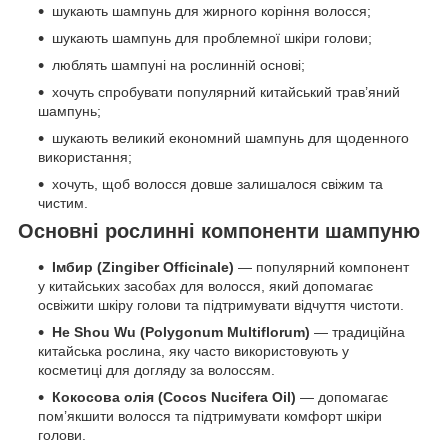
шукають шампунь для жирного коріння волосся;
шукають шампунь для проблемної шкіри голови;
люблять шампуні на рослинній основі;
хочуть спробувати популярний китайський трав’яний
шампунь;
шукають великий економний шампунь для щоденного
використання;
хочуть, щоб волосся довше залишалося свіжим та
чистим.
Основні рослинні компоненти шампуню
Імбир (Zingiber Officinale)
— популярний компонент
у китайських засобах для волосся, який допомагає
освіжити шкіру голови та підтримувати відчуття чистоти.
He Shou Wu (Polygonum Multiflorum)
— традиційна
китайська рослина, яку часто використовують у
косметиці для догляду за волоссям.
Кокосова олія (Cocos Nucifera Oil)
— допомагає
пом’якшити волосся та підтримувати комфорт шкіри
голови.