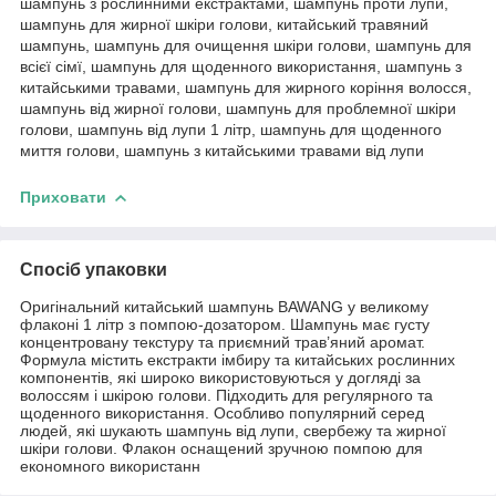
шампунь з рослинними екстрактами, шампунь проти лупи,
шампунь для жирної шкіри голови, китайський травяний
шампунь, шампунь для очищення шкіри голови, шампунь для
всієї сімї, шампунь для щоденного використання, шампунь з
китайськими травами, шампунь для жирного коріння волосся,
шампунь від жирної голови, шампунь для проблемної шкіри
голови, шампунь від лупи 1 літр, шампунь для щоденного
миття голови, шампунь з китайськими травами від лупи
Приховати
Спосіб упаковки
Оригінальний китайський шампунь BAWANG у великому
флаконі 1 літр з помпою-дозатором. Шампунь має густу
концентровану текстуру та приємний трав’яний аромат.
Формула містить екстракти імбиру та китайських рослинних
компонентів, які широко використовуються у догляді за
волоссям і шкірою голови. Підходить для регулярного та
щоденного використання. Особливо популярний серед
людей, які шукають шампунь від лупи, свербежу та жирної
шкіри голови. Флакон оснащений зручною помпою для
економного використанн