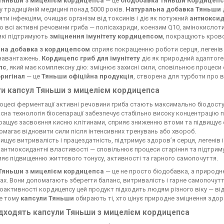
Тяньши з мицелієм кордицепса
— це
біодобавка Тяньши Кордицепс
у традиційній медицині понад 5000 років.
Натуральна добавка Тяньши
ти інфекціям, очищає організм від токсинів і діє як потужний
антиокси
 всі активні речовини гриба — полісахариди, коензим Q10, амінокислоти
 які підтримують
зміцнення імунітету кордицепсом
, покращують крово
на добавка з кордицепсом
сприяє покращенню роботи серця, легенів 
 навантажень.
Кордицепс гриб для імунітету
діє як природний адаптоге
пс
, який має комплексну дію: зміцнює захисні сили, сповільнює процеси 
ригінал
— це
Тяньши офіційна продукція
, створена для турботи про 
и капсул Тяньши з мицелієм кордицепса
оцесі ферментації активні речовини гриба стають максимально біодосту
сна технологія біосепарації забезпечує стабільно високу концентрацію 
ащує засвоєння кисню клітинами, сприяє зниженню втоми та підвищує 
магає відновити сили після інтенсивних тренувань або хвороб.
ищує витривалість і працездатність, підтримує здоров’я серця, легенів і
антиоксидантні властивості — сповільнює процеси старіння та підтриму
яє підвищенню життєвого тонусу, активності та гарного самопочуття.
Тяньши з мицелієм кордицепса
— це не просто біодобавка, а природне
ах. Вони допомагають зберегти баланс, витривалість і гарне самопочутт
іоактивності кордицепсу цей продукт підходить людям різного віку — від 
ме тому
капсули Тяньши
обирають ті, хто цінує природне зміцнення здор
дходять капсули Тяньши з мицелієм кордицепса