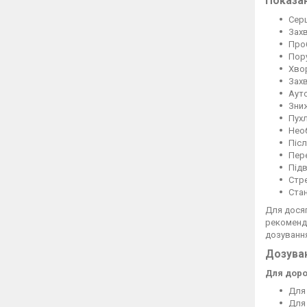
Показа
Серц
Захв
Проб
Пору
Хвор
Зах
Аут
Зниж
Пухл
Необ
Післ
Пере
Підв
Стре
Стан
Для дося
рекоменд
дозування
Дозуван
Для доро
Для 
Для 