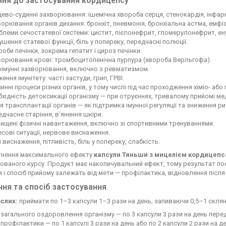
ння до застосування кордицепсу
ево-судинні захворювання: ішемічна хвороба серця, стенокардія, інфар
орювання органів дихання: бронхіт, пневмонія, бронхіальна астма, емфі
леми сечостатевої системи: цистит, пієлонефрит, гломерулонефрит, ену
шення статевої функції, біль у попереку, передчасні полюції.
оби печінки, зокрема гепатит і цироз печінки.
ворювання крові: тромбоцитопенічна пурпура (хвороба Верльгофа).
оімунні захворювання, включно з ревматизмом.
ення імунітету: часті застуди, грип, ГРВІ.
инні процеси різних органів, у тому числі під час проходження хіміо- або 
хідність детоксикації організму — при отруєннях, тривалому прийомі ме
я трансплантації органів — як підтримка імунної регуляції та зниження р
дчасне старіння, в’янення шкіри.
ищені фізичні навантаження, включно зі спортивними тренуваннями.
сові ситуації, нервове виснаження.
 виснаження, пітливість, біль у попереку, слабкість.
гнення максимального ефекту
капсули Тяньши з мицелієм кордицепс
ованого курсу. Продукт має накопичувальний ефект, тому результат п
 і спосіб прийому залежать від мети — профілактика, відновлення після х
ня та спосіб застосування
слих:
приймати по 1–3 капсули 1–3 рази на день, запиваючи 0,5–1 скля
загального оздоровлення організму — по 3 капсули 3 рази на день перед 
профілактики — по 1 капсулі 3 рази на день або по 2 капсули 2 рази на де