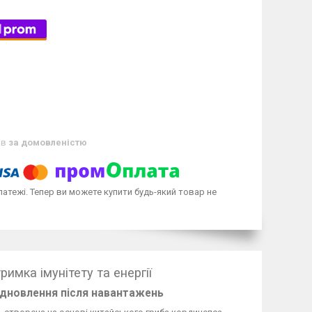
ів
за домовленістю
латежі. Тепер ви можете купити будь-який товар не
мка імунітету та енергії
відновлення після навантажень