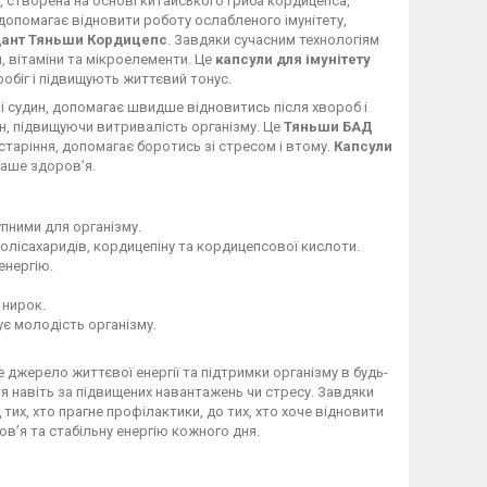
, створена на основі китайського гриба кордицепса,
допомагає відновити роботу ослабленого імунітету,
дант Тяньши Кордицепс
. Завдяки сучасним технологіям
, вітаміни та мікроелементи. Це
капсули для імунітету
обіг і підвищують життєвий тонус.
і судин, допомагає швидше відновитись після хвороб і
н, підвищуючи витривалість організму. Це
Тяньши БАД
старіння, допомагає боротись зі стресом і втому.
Капсули
ваше здоров’я.
пними для організму.
полісахаридів, кордицепіну та кордицепсової кислоти.
енергію.
 нирок.
є молодість організму.
 джерело життєвої енергії та підтримки організму в будь-
я навіть за підвищених навантажень чи стресу. Завдяки
тих, хто прагне профілактики, до тих, хто хоче відновити
ов’я та стабільну енергію кожного дня.