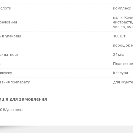
ислоти
комплекс
калій, Кое
 речовини
екстракти,
залізо, ам
ь в упаковці
100 шт.
порошок м
ридатності
24 міс
а
Пластиков
ипуску
Капсули
вання препарату
для імуніт
ація для замовлення
0 ₴/упаковка