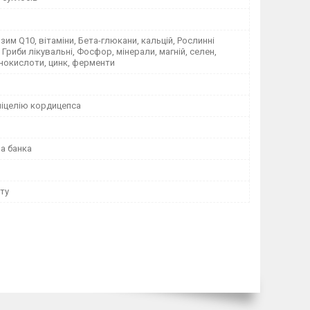
нзим Q10, вітаміни, Бета-глюкани, кальцій, Рослинні
 Гриби лікувальні, Фосфор, мінерали, магній, селен,
інокислоти, цинк, ферменти
іцелію кордицепса
а банка
ету