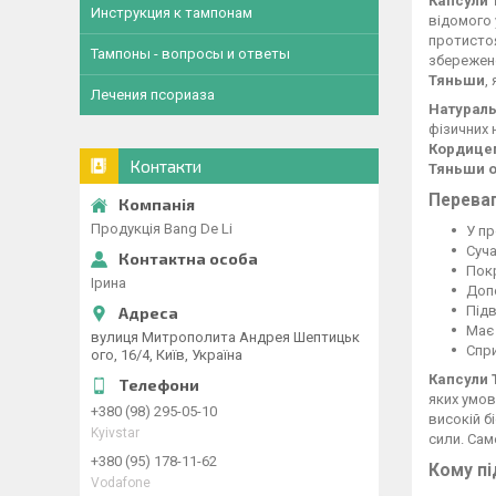
Капсули 
Инструкция к тампонам
відомого 
протистоя
Тампоны - вопросы и ответы
збережено
Тяньши
,
Лечения псориаза
Натураль
фізичних
Кордице
Контакти
Тяньши о
Переваг
Продукція Bang De Li
У пр
Суча
Покр
Ірина
Допо
Підв
Має 
вулиця Митрополита Андрея Шептицьк
Спри
ого, 16/4, Київ, Україна
Капсули 
яких умов
+380 (98) 295-05-10
високій б
Kyivstar
сили. Са
+380 (95) 178-11-62
Кому пі
Vodafone