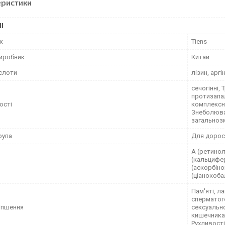
еристики
І
к
Tiens
виробник
Китай
слоти
лізин, аргі
сечогінні,
протизапал
ості
комплексні
Знеболюва
загальноз
рупа
Для дорос
А (ретинол
(кальцифер
(аскорбіно
(ціанокобал
Пам'яті, л
сперматоге
іпшення
сексуально
кишечника,
Рухливості