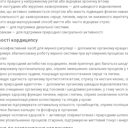
 хто працює у напруженому ритмі або відчуває хронічну втому.
я застудних або вірусних захворювань — для швидкого відновлення.
ям, що активно займаються спортом або мають підвищені фізичні нава
схильності до захворювань серця, легенів, нирок чи зниженого імунітету
 хто веде малорухомий спосіб життя або часто відчуває стрес.
ям — для підтримки дихальної системи.
вікам — для підтримки природної сексуальної активності.
вості кордицепсу
коефективний засіб для імунної регуляції — допомагає організму кращ
римує збалансовану роботу імунної системи при аутоімунних процесах за
ітет.
ить природний антибіотик кордицепін, який пригнічує дію багатьох шкідл
виражену протизапальну дію, сприяє зменшенню запальних процесів у т
ірно розширює судини, покращує кровопостачання серця та легень.
ищує здатність організму протистояти втомі, стресу та нестачі кисню,
 як природний адаптоген — допомагає організму швидше відновлюватися
яє очищенню організму від токсинів і шкідливих речовин, у тому числі 
римує здорову функцію печінки, нирок і легень, сприяє оновленню кліти
яє нормалізації рівня холестерину та ліпідів у крові.
магає підтримувати оптимальну кількість тромбоцитів, сприяє поліпше
лює баланс кальцію та фосфору в організмі.
римує чоловіче здоров’я — активізує сперматогенез і природним шлях
яє уповільненню процесів старіння, підтримуючи життєвий тонус і енерг