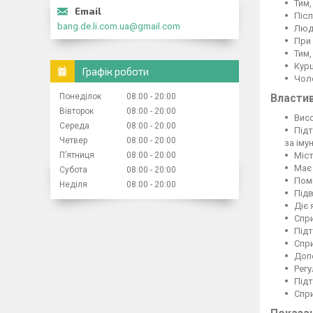
Тим,
Післ
bang.de.li.com.ua@gmail.com
Люд
При 
Тим,
Курц
Графік роботи
Чоло
Понеділок
08:00
20:00
Власти
Вівторок
08:00
20:00
Висо
Середа
08:00
20:00
Підт
Четвер
08:00
20:00
за імун
Міст
Пʼятниця
08:00
20:00
Має 
Субота
08:00
20:00
Пом
Неділя
08:00
20:00
Підв
Діє
Спри
Підт
Спри
Допо
Регу
Підт
Спри