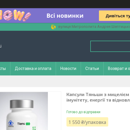
вулиця Митрополита Андрея Шептицького
i
кты
Доставка и оплата
Новости
Статьи
Возврат и 
Капсули Тяньши з мицелієм 
імунітету, енергії та відно
Готово до відправки
1 550 ₴/упаковка