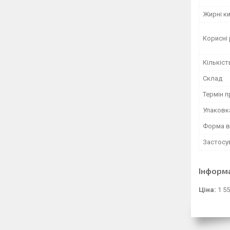
Жирні к
Корисні
Кількіст
Склад
Термін п
Упаковк
Форма в
Застосу
Інформ
Ціна:
1 55