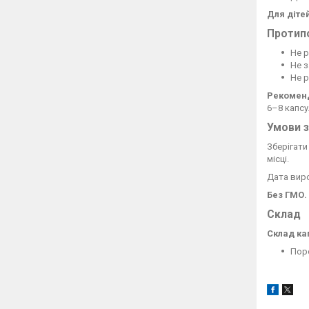
Для дітей
Протип
Не р
Не з
Не р
Рекоменд
6–8 капсу
Умови з
Зберігати
місці.
Дата виро
Без ГМО.
Склад
Склад ка
Пор