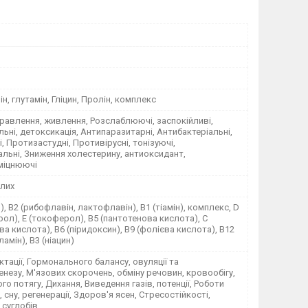
нін, глутамін, Гліцин, Пролін, комплекс
 Травлення, живлення, Розслаблюючі, заспокійливі,
ьні, детоксикація, Антипаразитарні, Антибактеріальні,
, Протизастудні, Противірусні, тонізуючі,
льні, Зниження холестерину, антиоксидант,
міцнюючі
лих
), В2 (рибофлавін, лактофлавін), В1 (тіамін), комплекс, D
ол), Е (токоферол), В5 (пантотенова кислота), С
ва кислота), В6 (піридоксин), В9 (фолієва кислота), В12
амін), В3 (ніацин)
актації, Гормонального балансу, овуляції та
незу, М'язових скорочень, обміну речовин, кровообігу,
го потягу, Дихання, Виведення газів, потенції, Роботи
 сну, регенерації, Здоров'я ясен, Стресостійкості,
 суглобів