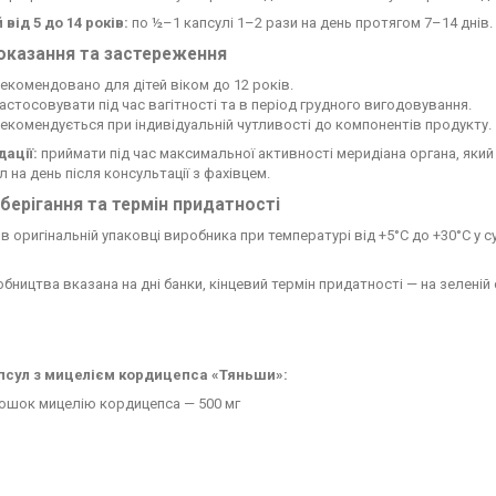
 від 5 до 14 років:
по ½–1 капсулі 1–2 рази на день протягом 7–14 днів.
оказання та застереження
екомендовано для дітей віком до 12 років.
астосовувати під час вагітності та в період грудного вигодовування.
екомендується при індивідуальній чутливості до компонентів продукту.
ації:
приймати під час максимальної активності меридіана органа, який
л на день після консультації з фахівцем.
берігання та термін придатності
 в оригінальній упаковці виробника при температурі від +5°C до +30°C у 
бництва вказана на дні банки, кінцевий термін придатності — на зеленій
псул з мицелієм кордицепса «Тяньши»:
ошок мицелію кордицепса — 500 мг