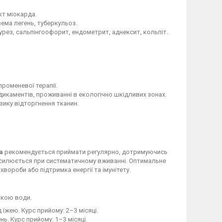
кт міокарда.
зема легень, туберкульоз.
рез, сальпінгоофорит, ендометрит, аднексит, кольпіт.
променевої терапії.
дикаментів, проживанні в екологічно шкідливих зонах.
изику відторгнення тканин.
а
рекомендується приймати регулярно, дотримуючись
осилюється при систематичному вживанні. Оптимальне
вороби або підтримка енергії та імунітету.
нкою води.
їжею. Курс прийому: 2–3 місяці.
нь. Курс прийому: 1–3 місяці.