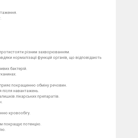
нтаження.
.
е протистояти різним захворюванням.
вдяки нормалізації функцій органів, що відповідають
ивих бактерій.
канинах.
 сприяє покращенню обміну речовин.
 після навантажень.
залишків лікарських препаратів.
н.
нню кровообігу.
ом покращує потенцію.
ію.