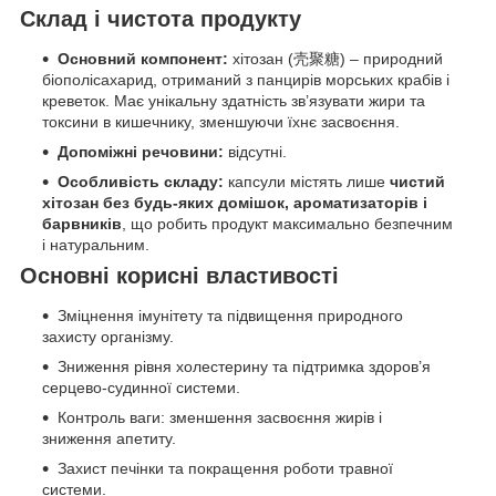
Склад і чистота продукту
Основний компонент:
хітозан (壳聚糖) – природний
біополісахарид, отриманий з панцирів морських крабів і
креветок. Має унікальну здатність зв’язувати жири та
токсини в кишечнику, зменшуючи їхнє засвоєння.
Допоміжні речовини:
відсутні.
Особливість складу:
капсули містять лише
чистий
хітозан без будь-яких домішок, ароматизаторів і
барвників
, що робить продукт максимально безпечним
і натуральним.
Основні корисні властивості
Зміцнення імунітету та підвищення природного
захисту організму.
Зниження рівня холестерину та підтримка здоров’я
серцево-судинної системи.
Контроль ваги: зменшення засвоєння жирів і
зниження апетиту.
Захист печінки та покращення роботи травної
системи.