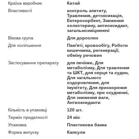
Країна виробник
Китай
Властивості
контроль апетиту,
Травлення, детоксикація,
Ентеросорбент, Зниження
холестерину, антиоксидант,
загальнозміцнюючі
Вікова група
Для дорослих
Для поліпшення
Пам'яті, кровообігу, Роботи
кишечника, регенерації,
обміну речовин
Застосування препарату
для печінки, Для
метаболізму, Для травлення
та ШКТ, для серця та судин,
Для загального
оздоровлення, для
імунітету, Для прискорення
метаболізму, при схудненні,
Для зниження ваги,
Антиоксиданти
Кількість в упаковці
120 шт.
Термін придатності
24 міс
Упаковка
Пластикова банка
Форма випуску
Капсули