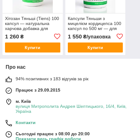
Хітозан Тяньші (Tiens) 100
Капсули Тяньши з
капсул — натуральна
мицелієм кордицепса 100
харчова добавка для
капсул по 500 мг — для
схуднення й очищення
імунітету, енергії та
1 260
1 550
₴
₴/упаковка
організму
відновлення організму
Купити
Купити
Про нас
94% позитивних з 183 відгуків за рік
Працює з 29.09.2015
м. Київ
вулиця Митрополита Андрея Шептицького, 16/4, Київ,
Україна
Контакти
Сьогодні працює з 08:00 до 20:00
Показати весь графік роботи