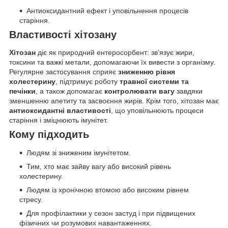
Антиоксидантний ефект і уповільнення процесів
старіння.
Властивості хітозану
Хітозан
діє як природний ентеросорбент: зв’язує жири,
токсини та важкі метали, допомагаючи їх вивести з організму.
Регулярне застосування сприяє
зниженню рівня
холестерину
, підтримує роботу
травної системи та
печінки
, а також допомагає
контролювати вагу
завдяки
зменшенню апетиту та засвоєння жирів. Крім того, хітозан має
антиоксидантні властивості
, що уповільнюють процеси
старіння і зміцнюють імунітет.
Кому підходить
Людям зі зниженим імунітетом.
Тим, хто має зайву вагу або високий рівень
холестерину.
Людям із хронічною втомою або високим рівнем
стресу.
Для профілактики у сезон застуд і при підвищених
фізичних чи розумових навантаженнях.