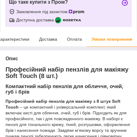
Що таке купити з Пром?
Замовлення під захистом
Доступна доставка
арактеристики
Доставка
Оплата
Умови повернення
Опис
Професійний набір пензлів для макіяжу
Soft Touch (8 шт.)
Компактний набір пензлів для обличчя, очей,
губ і брів
Професійний набір пензлів для макіяжу з 8 штук Soft
Touch
– це компактний і універсальний комплект, який
включає кисті для обличчя, очей, губ і брів. Підходить як для
професійного, так і для повсякденного макіяжу. В наборі є
пензлі для тонального крему, тіней, розтушовки, оформлення
брів і нанесення помади. Завдяки м’якому ворсу та зручним
ручкам пензлі забезпечують легке нанесення і рівномірну