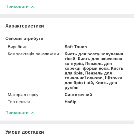
Приховати
Характеристики
Основні атрибути
Виробник
Soft Touch
Комплектація пензликами
Кисть для розтушовування
тіней, Кисть для нанесення
контурів, Пензель для
корекції форми носа, Кисть
для брів, Пензель для
тональної основи, Щіточки
для брів і вій, Кисть для
рум'ян
Матеріал ворсу
Синтетичний
Тип пензля
Набір
Приховати
Умови доставки