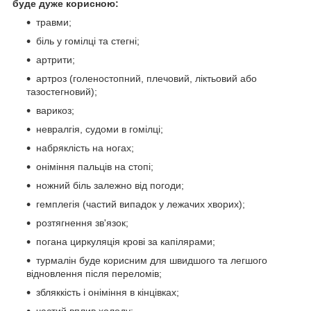
буде дуже корисною:
травми;
біль у гомілці та стегні;
артрити;
артроз (голеностопний, плечовий, ліктьовий або
тазостегновий);
варикоз;
невралгія, судоми в гомілці;
набряклість на ногах;
оніміння пальців на стопі;
ножний біль залежно від погоди;
гемплегія (частий випадок у лежачих хворих);
розтягнення зв'язок;
погана циркуляція крові за капілярами;
турмалін буде корисним для швидшого та легшого
відновлення після переломів;
збляккість і оніміння в кінцівках;