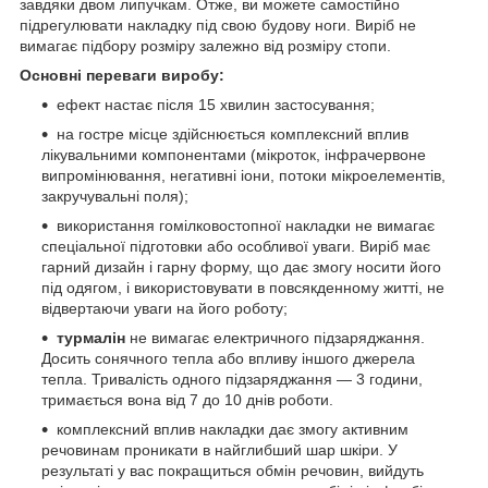
завдяки двом липучкам. Отже, ви можете самостійно
підрегулювати накладку під свою будову ноги. Виріб не
вимагає підбору розміру залежно від розміру стопи.
Основні переваги виробу:
ефект настає після 15 хвилин застосування;
на гостре місце здійснюється комплексний вплив
лікувальними компонентами (мікроток, інфрачервоне
випромінювання, негативні іони, потоки мікроелементів,
закручувальні поля);
використання гомілковостопної накладки не вимагає
спеціальної підготовки або особливої уваги. Виріб має
гарний дизайн і гарну форму, що дає змогу носити його
під одягом, і використовувати в повсякденному житті, не
відвертаючи уваги на його роботу;
турмалін
не вимагає електричного підзаряджання.
Досить сонячного тепла або впливу іншого джерела
тепла. Тривалість одного підзаряджання — 3 години,
тримається вона від 7 до 10 днів роботи.
комплексний вплив накладки дає змогу активним
речовинам проникати в найглибший шар шкіри. У
результаті у вас покращиться обмін речовин, вийдуть