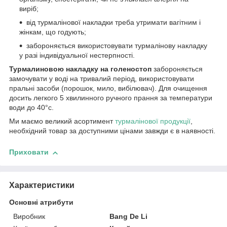
виріб;
від турмалінової накладки треба утримати вагітним і
жінкам, що годують;
забороняється використовувати турмалінову накладку
у разі індивідуальної нестерпності.
Турмалиновою накладку на голеностоп
забороняється
замочувати у воді на тривалий період, використовувати
пральні засоби (порошок, мило, вибілювач). Для очищення
досить легкого 5 хвилинного ручного прання за температури
води до 40°с.
Ми маємо великий асортимент
турмалінової продукції
,
необхідний товар за доступними цінами завжди є в наявності.
Приховати
Характеристики
Основні атрибути
Виробник
Bang De Li