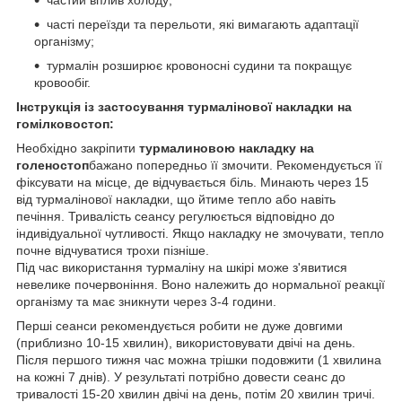
частий вплив холоду;
часті переїзди та перельоти, які вимагають адаптації
організму;
турмалін розширює кровоносні судини та покращує
кровообіг.
Інструкція із застосування турмалінової накладки на
гомілковостоп:
Необхідно закріпити
турмалиновою накладку на
голеностоп
бажано попередньо її змочити. Рекомендується її
фіксувати на місце, де відчувається біль. Минають через 15
від турмалінової накладки, що йтиме тепло або навіть
печіння. Тривалість сеансу регулюється відповідно до
індивідуальної чутливості. Якщо накладку не змочувати, тепло
почне відчуватися трохи пізніше.
Під час використання турмаліну на шкірі може з'явитися
невелике почервоніння. Воно належить до нормальної реакції
організму та має зникнути через 3-4 години.
Перші сеанси рекомендується робити не дуже довгими
(приблизно 10-15 хвилин), використовувати двічі на день.
Після першого тижня час можна трішки подовжити (1 хвилина
на кожні 7 днів). У результаті потрібно довести сеанс до
тривалості 15-20 хвилин двічі на день, потім 20 хвилин тричі.