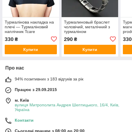
Турмалінова накладка на
Турмалиновый браслет
Турм
плечі — Турмаліновий
чоловічий, металічний з
магн
наплічник Tcare
турмаліном
prod
330
290
330
₴
₴
Купити
Купити
Про нас
94% позитивних з 183 відгуків за рік
Працює з 29.09.2015
м. Київ
вулиця Митрополита Андрея Шептицького, 16/4, Київ,
Україна
Контакти
Сьогодні працює з 08:00 до 20:00