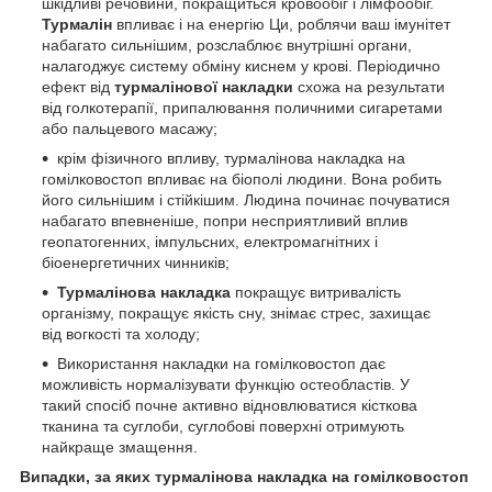
шкідливі речовини, покращиться кровообіг і лімфообіг.
Турмалін
впливає і на енергію Ци, роблячи ваш імунітет
набагато сильнішим, розслаблює внутрішні органи,
налагоджує систему обміну киснем у крові. Періодично
ефект від
турмалінової накладки
схожа на результати
від голкотерапії, припалювання поличними сигаретами
або пальцевого масажу;
крім фізичного впливу, турмалінова накладка на
гомілковостоп впливає на біополі людини. Вона робить
його сильнішим і стійкішим. Людина починає почуватися
набагато впевненіше, попри несприятливий вплив
геопатогенних, імпульсних, електромагнітних і
біоенергетичних чинників;
Турмалінова накладка
покращує витривалість
організму, покращує якість сну, знімає стрес, захищає
від вогкості та холоду;
Використання накладки на гомілковостоп дає
можливість нормалізувати функцію остеобластів. У
такий спосіб почне активно відновлюватися кісткова
тканина та суглоби, суглобові поверхні отримують
найкраще змащення.
Випадки, за яких турмалінова накладка на гомілковостоп