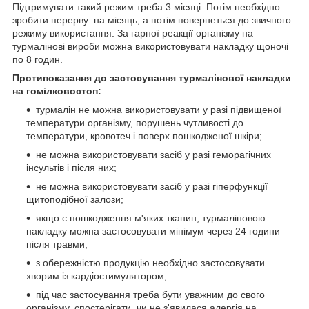
Підтримувати такий режим треба 3 місяці. Потім необхідно
зробити перерву на місяць, а потім повернеться до звичного
режиму використання. За гарної реакції організму на
турмалінові вироби можна використовувати накладку щоночі
по 8 годин.
Протипоказання до застосування турмалінової накладки
на гомілковостоп:
турмалін не можна використовувати у разі підвищеної
температури організму, порушень чутливості до
температури, кровотеч і поверх пошкодженої шкіри;
не можна використовувати засіб у разі геморагічних
інсультів і після них;
не можна використовувати засіб у разі гіперфункції
щитоподібної залози;
якщо є пошкодження м'яких тканин, турмаліновою
накладку можна застосовувати мінімум через 24 години
після травми;
з обережністю продукцію необхідно застосовувати
хворим із кардіостимулятором;
під час застосування треба бути уважним до свого
організму, спостерігати, чи не з'явилася алергія на