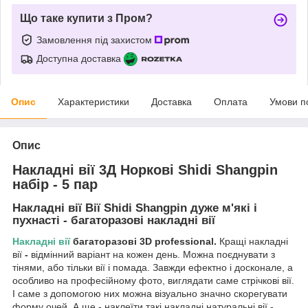
Що таке купити з Пром?
Замовлення під захистом
Доступна доставка
Опис
Характеристики
Доставка
Оплата
Умови п
Опис
Накладні вії 3Д Норкові Shidi Shangpin
набір - 5 пар
Накладні вії Вії Shidi Shangpin дуже м'які і
пухнасті - багаторазові накладні вії
Накладні вії
багаторазові 3D professional.
Кращі накладні
вії
-
відмінний варіант на кожен день. Можна поєднувати з
тінями, або тільки вії і помада. Завжди ефектно і досконале, а
особливо на професійному фото, виглядати саме стрічкові вії.
І саме з допомогою них можна візуально значно скорегувати
форму очей. А ще - наклеїти такі накладні натуральні вії -