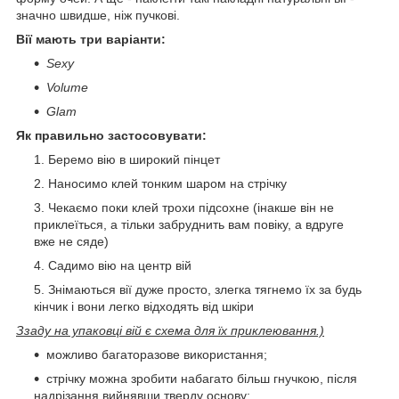
значно швидше, ніж пучкові.
Вії мають три варіанти:
Sexy
Volume
Glam
Як правильно застосовувати:
Беремо вію в широкий пінцет
Наносимо клей тонким шаром на стрічку
Чекаємо поки клей трохи підсохне (інакше він не
приклеїться, а тільки забруднить вам повіку, а вдруге
вже не сяде)
Садимо вію на центр вій
Знімаються вії дуже просто, злегка тягнемо їх за будь
кінчик і вони легко відходять від шкіри
Ззаду на упаковці вій є схема для їх приклеювання.)
можливо багаторазове використання;
стрічку можна зробити набагато більш гнучкою, після
надрізання вийнявши тверду основу;