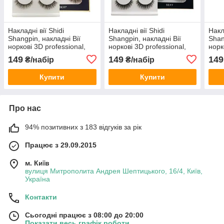
Накладні вії Shidi
Накладні вії Shidi
Накл
Shangpin, накладні Вії
Shangpin, накладні Вії
Shan
норкові 3D professional,
норкові 3D professional,
норк
Багаторазові накладні вії
Багаторазові накладні вії
Бага
149
149
149
₴/набір
₴/набір
Купити
Купити
Про нас
94% позитивних з 183 відгуків за рік
Працює з 29.09.2015
м. Київ
вулиця Митрополита Андрея Шептицького, 16/4, Київ,
Україна
Контакти
Сьогодні працює з 08:00 до 20:00
Показати весь графік роботи