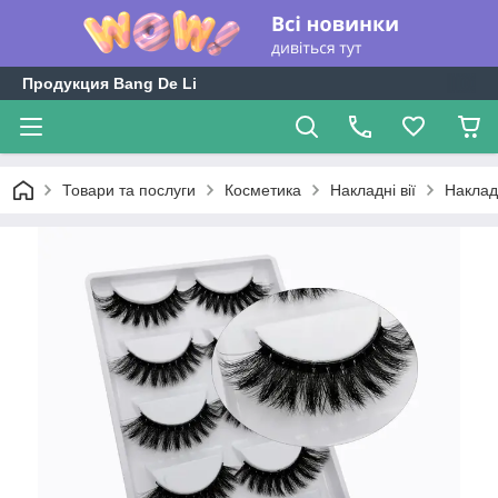
Продукция Bang De Li
Товари та послуги
Косметика
Накладні вії
Накладн