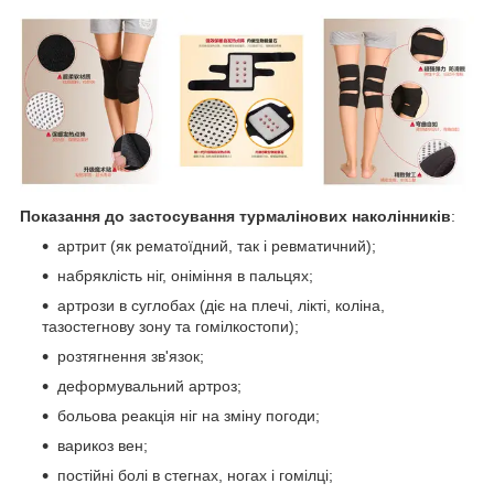
Показання до застосування
турмалінових наколінників
:
артрит (як рематоїдний, так і ревматичний);
набряклість ніг, оніміння в пальцях;
артрози в суглобах (діє на плечі, лікті, коліна,
тазостегнову зону та гомілкостопи);
розтягнення зв'язок;
деформувальний артроз;
больова реакція ніг на зміну погоди;
варикоз вен;
постійні болі в стегнах, ногах і гомілці;