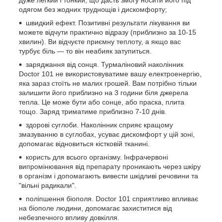
дуже легкий і тонкий, що дасть змогу носити його під
одягом без жодних труднощів і дискомфорту;
швидкий ефект. Позитивні результати лікування ви
можете відчути практично відразу (приблизно за 10-15
хвилин). Ви відчуєте приємну теплоту, а якщо вас
турбує біль — то він неабияк затупиться.
заряджання від сонця. Турмаліновий наколінник
Doctor 101 не використовуватиме вашу електроенергію,
яка зараз стоїть не малих грошей. Вам потрібно тільки
залишити його приблизно на 3 години біля джерела
тепла. Це може бути або сонце, або праска, плита
тощо. Заряд триматиме приблизно 7-10 днів.
здорові суглоби. Наколінник сприяє кращому
змазуванню в суглобах, усуває дискомфорт у цій зоні,
допомагає відновиться кістковій тканині.
користь для всього організму. Інфрачервоні
випромінювання від препарату проникають через шкіру
в організм і допомагають вивести шкідливі речовини та
"вільні радикали".
поліпшення біополя. Doctor 101 сприятливо впливає
на біополе людини, допомагає захиститися від
небезпечного впливу довкілля.