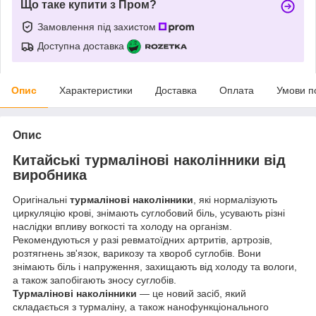
Що таке купити з Пром?
Замовлення під захистом
Доступна доставка
Опис
Характеристики
Доставка
Оплата
Умови п
Опис
Китайські
турмалінові наколінники від
виробника
Оригінальні
турмалінові наколінники
, які нормалізують
циркуляцію крові, знімають суглобовий біль, усувають різні
наслідки впливу вогкості та холоду на організм.
Рекомендуються у разі ревматоїдних артритів, артрозів,
розтягнень зв'язок, варикозу та хвороб суглобів. Вони
знімають біль і напруження, захищають від холоду та вологи,
а також запобігають зносу суглобів.
Турмалінові наколінники
— це новий засіб, який
складається з турмаліну, а також нанофункціонального