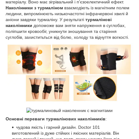
матеріалу. Воно має зігрівальний і п'єзоелектичний ефект.
Наколінники з турмаліном
взаємодіють із магнітним полем
людини, випромінюють низькочастотні інфрачервоні хвилі й
аніони завдяки турмаліну. У результаті
турмалінові
наколінники
допоможе вам зняти напруження в суглобах,
поліпшити кровообіг, уникнути зношування та старіння
суглобів, захиститьться від болю, холоду та відчуття вогкості.
Основні переваги
турмалінових наколінників
:
чудова якість і гарний дизайн. Doctor 101
виготовлений із дуже стійких і якісних матеріалів. Він