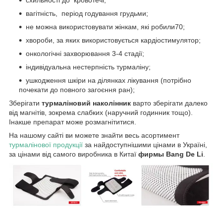
вагітність, період годування грудьми;
не можна використовувати жінкам, які робили70;
хвороби, за яких використовується кардіостимулятор;
онкологічні захворювання 3-4 стадії;
індивідуальна нестерпність турмаліну;
ушкодження шкіри на ділянках лікування (потрібно
почекати до повного загоєння ран);
Зберігати
турмаліновий наколінник
варто зберігати далеко
від магнітів, зокрема слабких (наручний годинник тощо).
Інакше препарат може розмагнітитися.
На нашому сайті ви можете знайти весь асортимент
турмалінової продукції
за найдоступнішими цінами в Україні,
за цінами від самого виробника в Китаї
фирмы Bang De Li
.