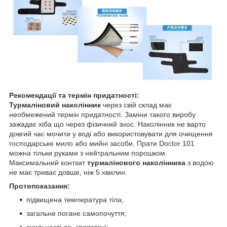
Рекомендації та термін придатності:
Турмаліновий наколінник
через свій склад має
необмежений термін придатності. Заміни такого виробу
зажадає хіба що через фізичний знос. Наколінник не варто
довгий час мочити у воді або використовувати для очищення
господарське мило або мийні засоби. Прати Doctor 101
можна тільки руками з нейтральним порошком.
Максимальний контакт
турмалінового наколінника
з водою
не має триває довше, ніж 5 хвилин.
Протипоказання:
підвищена температура тіла;
загальне погане самопочуття;
схильності до кровотечі;