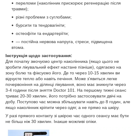
переломи (наколінник прискорює регенерацію після
травми);
різні проблеми з суглобами;
бурсити та тендовагініти;
остеофіти та ендартеріїти;
— постійна нервова напруга, стреси, підвищена
втома.
Інструкція щодо застосування:
Для початку змочуємо центр наколінника (якщо цього не
зробити лікувальний ефект настане пізніше), одягаємо на
зону болю та фіксуємо його. Де то через 10-15 хвилин ви
відчуєте тепло або навіть печіння. Може з'явиться легке
почервоніння на ділянці лікування, воно має зникнути через
3-4 години після зняття Doctor 101. На першому тижні сеанс
триває 20-30 хвилин, його потрібно застосовувати двічі на
добу. Поступово час можна збільшувати навіть до 8 годин, але
якщо наколінник кріпити через одяг, а не прямо на шкіру.
У разі прямого контакту зі шкірою час одного сеансу має бути
не більш ніж 30 хвилин. Інакше можливі опіки.