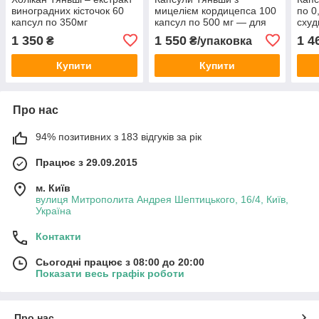
виноградних кісточок 60
мицелієм кордицепса 100
по 0
капсул по 350мг
капсул по 500 мг — для
схуд
імунітету, енергії та
орга
1 350
1 550
1 4
₴
₴/упаковка
відновлення організму
Купити
Купити
Про нас
94% позитивних з 183 відгуків за рік
Працює з 29.09.2015
м. Київ
вулиця Митрополита Андрея Шептицького, 16/4, Київ,
Україна
Контакти
Сьогодні працює з 08:00 до 20:00
Показати весь графік роботи
Про нас