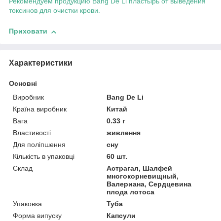
Рекомендуем продукцию Bang De Li пластырь от выведения
токсинов для очистки крови.
Приховати
Характеристики
Основні
Виробник
Bang De Li
Країна виробник
Китай
Вага
0.33 г
Властивості
живлення
Для поліпшення
сну
Кількість в упаковці
60 шт.
Склад
Астрагал, Шалфей
многокорневищный,
Валериана, Сердцевина
плода лотоса
Упаковка
Туба
Форма випуску
Капсули