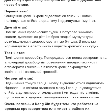
через 4 етапи:
Перший етап:
Очищення крові. З крові видаляються токсини і шлаки,
поліпшується стійкість організму і підвищується імунітет;
Другий етап:
Пом'якшення кровоносних судин. Поступово зникають
спазми, зупиняється ріст і фіброз гладкої мускулатури,
розм'якшуються атеросклеротичные бляшки. В результаті
нормалізується еластичність і міцність кровоносних судин.
Третій етап:
Поліпшення кровообігу. Попереджається поява еритроцитів та
агломерації тромбоцитів; розчинення твердих частинок і
агломератів і зниження в'язкості крові; покращується
капілярний і загальний кровообіг.
Четвертий етап:
Підвищення тонусу серця і мозку. Відновлюються підлягають
відновленню клітини головного мозку і серця, підвищується
стійкість до кисневого голодування і життєздатність клітин,
підтримується здорове омолоджування, і живлення клітин.
Очень полезным Kang Xin будет тем, кто работает на
вредных производствах или живет в районе их