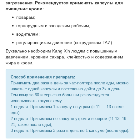
загрязнения. Рекомендуется применять капсулы для
очищение крови:
поварам;
горнорудным и заводским рабочим;
водителям;
регулировщикам движение (сотрудникам ГАИ).
Буквально необходим Kang Xin людям с повышенным
давлением, уровнем сахара, клейкостью и содержанием
жира в крови.
Способ применения препарата:
Принимать два раза в день за час-полтора после еды, можно
начать с одной капсулы и постепенно дойти до 3х в день.
Тем кому за 60 и серьезно больным рекомендуется
использовать такую схему:
1 неделя: Принимаем 1 капсулу по утрам (с 11 ― 13 после
еды);
2 неделя: Принимаем по капсуле утром и вечером (11-13; 19-
21, также после еды);
3 неделя: Принимаем 3 раза в день по 1 капсуле (после еды).