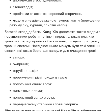
апоплексия з ускладненнями;
стенокардія;
проблеми з частотою серцевий скорочень;
людям з неврівноваженою темпом життя (порушення
режиму сну, куріння, спиртні напої).
Багатий склад добавки
Kang Xin
допоможе також людям з
порушеннями роботи печінки і нирок , а також тим, хто
тривалий період приймав багато ліків, шкодячи при цьому
травній системі. Наслідком цього можуть бути такі зовнішні
ознаки, які також борються капсули для очищення крові:
запори;
ожиріння;
огрубіння шкіри;
нерегулярні і різкі походи в туалет;
помутніння очних яблук;
пигметные плями;
неприємний запах з рота;
передчасному старінню і появі зморшок.
Дію капсул для очищення крові Kang Xin відбувається