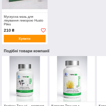
Мускусна мазь для
лікування геморою Huato
Piles
210
₴
Купити
Подібні товари компанії
Холікан Тяньші – екстракт
Капсули Тяньши з
Капс