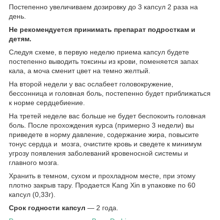
Постепенно увеличиваем дозировку до 3 капсул 2 раза на
день.
Не рекомендуется принимать препарат подросткам и
детям.
Следуя схеме, в первую неделю приема капсул будете
постепенно выводить токсины из крови, поменяется запах
кала, а моча сменит цвет на темно желтый.
На второй недели у вас ослабеет головокружение,
бессонница и головная боль, постепенно будет приближаться
к норме сердцебиение.
На третей неделе вас больше не будет беспокоить головная
боль. После прохождения курса (примерно 3 недели) вы
приведете в норму давление, содержание жира, повысите
тонус сердца и мозга, очистите кровь и сведете к минимум
угрозу появления заболеваний кровеносной системы и
главного мозга.
Хранить в темном, сухом и прохладном месте, при этому
плотно закрыв тару. Продается Kang Xin в упаковке по 60
капсул (0,33г).
Срок годности капсул
― 2 года.