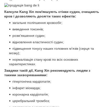
Капсули Kang Xin пом'якшують стінки судин, очищають
кров і дозволяють досягти таких ефектів:
загальне поліпшення кровообіг;
виведення токсинів;
розм'якшення судин;
відновлення еластичності судин;
підвищення тонусу наших головних м'язів (серця та
мозку);
нормалізація стану крові по всіх основних
характеристиках.
Завдяки такій дії, Kang Xin рекомендують людям з
такими захворюваннями:
гіпертонічна кардіопатія;
інфаркт міокарда;
коронарна кардіопатія;
церебральний тромбоз;