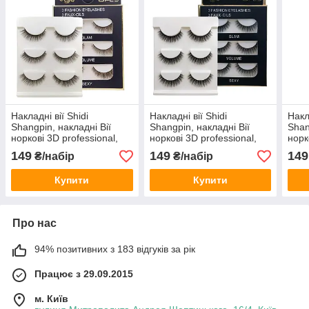
Накладні вії Shidi
Накладні вії Shidi
Накл
Shangpin, накладні Вії
Shangpin, накладні Вії
Shan
норкові 3D professional,
норкові 3D professional,
норк
Багаторазові накладні вії
Багаторазові накладні вії
Бага
149
149
149
₴/набір
₴/набір
Купити
Купити
Про нас
94% позитивних з 183 відгуків за рік
Працює з 29.09.2015
м. Київ