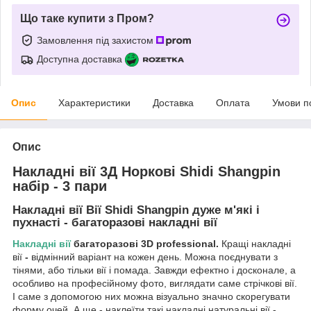
Що таке купити з Пром?
Замовлення під захистом
Доступна доставка
Опис
Характеристики
Доставка
Оплата
Умови п
Опис
Накладні вії 3Д Норкові Shidi Shangpin
набір - 3 пари
Накладні вії Вії Shidi Shangpin дуже м'які і
пухнасті - багаторазові накладні вії
Накладні вії
багаторазові 3D professional.
Кращі накладні
вії
-
відмінний варіант на кожен день. Можна поєднувати з
тінями, або тільки вії і помада. Завжди ефектно і досконале, а
особливо на професійному фото, виглядати саме стрічкові вії.
І саме з допомогою них можна візуально значно скорегувати
форму очей. А ще - наклеїти такі накладні натуральні вії -