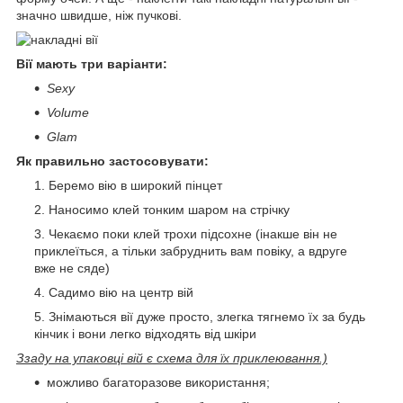
значно швидше, ніж пучкові.
Вії мають три варіанти:
Sexy
Volume
Glam
Як правильно застосовувати:
Беремо вію в широкий пінцет
Наносимо клей тонким шаром на стрічку
Чекаємо поки клей трохи підсохне (інакше він не
приклеїться, а тільки забруднить вам повіку, а вдруге
вже не сяде)
Садимо вію на центр вій
Знімаються вії дуже просто, злегка тягнемо їх за будь
кінчик і вони легко відходять від шкіри
Ззаду на упаковці вій є схема для їх приклеювання.)
можливо багаторазове використання;