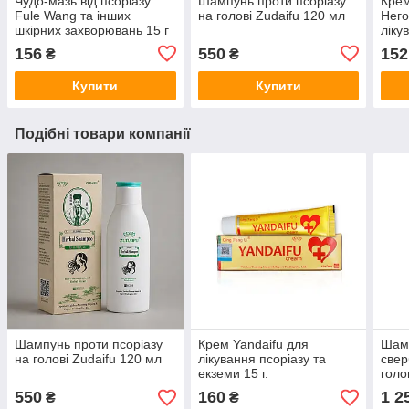
Чудо-мазь від псоріазу
Шампунь проти псоріазу
Крем
Fule Wang та інших
на голові Zudaifu 120 мл
Него
шкірних захворювань 15 г
ліку
Кита
156
550
152
₴
₴
псор
Купити
Купити
Подібні товари компанії
Шампунь проти псоріазу
Крем Yandaifu для
Шамп
на голові Zudaifu 120 мл
лікування псоріазу та
свер
екземи 15 г.
голо
мент
550
160
1 2
₴
₴
трав