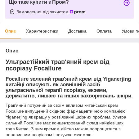
Що таке купити з Пром?
Замовлення під захистом
Опис
Характеристики
Доставка
Оплата
Умови п
Опис
Ультрастійкий трав'яний крем від
псоріазу Focallure
Focallure зелений трав'яний крем від Yiganerjing
китайці описують як зовнішній засіб
ультрасильної терапії псоріазу, екземи,
дерматитів, лишаю та інших захворювань шкіри.
Трав'яний потужний за своїм впливом китайський крем
Focallure випущений східною фармацевтичною компанією
Yiganerjing як кращу у розв'язанні шкірних проблем. Ультра
сильний Focallure має концентрований склад найдієвіших
трав Китаю. З цим кремом дійсно можна попрощатися з
ненависним псоріазом і пекучою екземою.