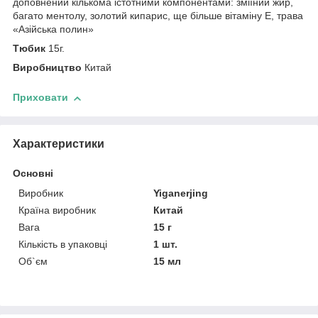
доповнений кількома істотними компонентами: зміїний жир,
багато ментолу, золотий кипарис, ще більше вітаміну Е, трава
«Азійська полин»
Тюбик
15г.
Виробництво
Китай
Приховати
Характеристики
Основні
Виробник
Yiganerjing
Країна виробник
Китай
Вага
15 г
Кількість в упаковці
1 шт.
Об`єм
15 мл