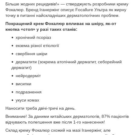
Більше жодних рецидивів!» — стверджують розробники крему
Фокалюр. Бренд Іганержінг описує Focallure Ультра як жирну
точку в питанні найскладніших дерматологічних проблем.
Покращений крем Фокалюр впливає на шкіру, як-от
кнопка «стоп» у разі таких станів:
хронічний псоріаз
екзема різної етіології
свербіння шкіри
дерматити (зокрема атопічний дерматит, себорейний
дерматит)
нейродерміт
висипки
подразнення
укуси комах
Наносити треба двічі-тричі на день.
Внимание! За даними китайських дерматологів, 87% пацієнтів
відчувають полегшення вже після 1-го нанесення!
Склад крему Фокалюр схожий на мазі Іганержінг, але