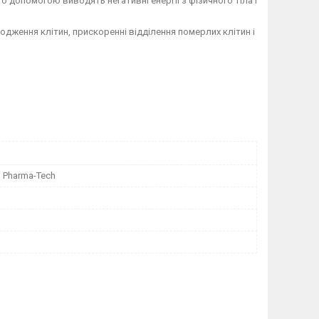
го допомогою виводять негативні енергії з фізичного тіла і
дження клітин, прискоренні відділення померлих клітин і
 Pharma-Tech