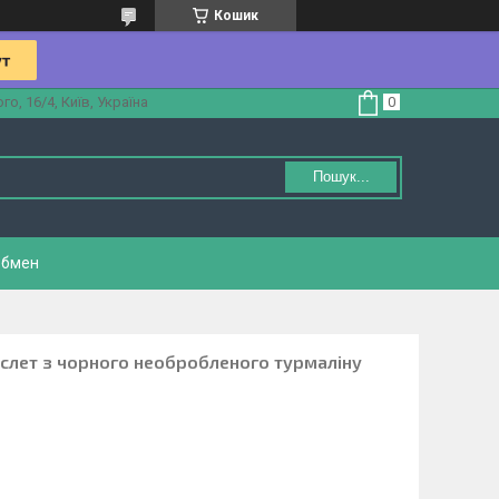
Кошик
, 16/4, Київ, Україна
Пошук...
обмен
аслет з чорного необробленого турмаліну