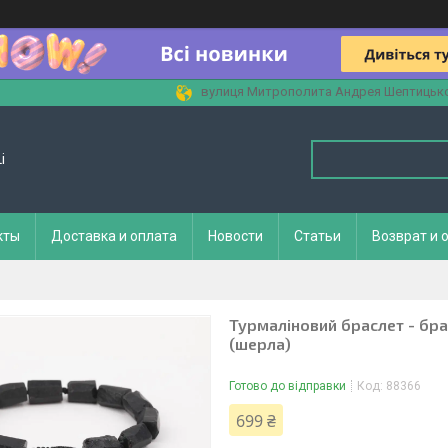
вулиця Митрополита Андрея Шептицького
i
кты
Доставка и оплата
Новости
Статьи
Возврат и 
Турмаліновий браслет - бр
(шерла)
Готово до відправки
Код:
88366
699 ₴