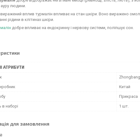
урмалін
добре відображає негативні емоції (ревнощі, злість, лють), з йо
 ауру людини.
виражений вплив турмалін впливає на стан шкіри. Воно виражено омоло
нні рідини в клітинах шкіри.
рмалін
добре впливає на ендокринну і нервову системи, поліпшує сон.
еристики
І АТРИБУТИ
к
Zhongbang
виробник
Китай
обу
Прикраса
ь в наборі
1 шт.
ація для замовлення
 ₴