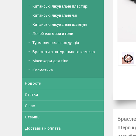
Китайські лікувальні пластирі
Китайські лікувальні чаї
Китайські лікувальні шампуні
Лечебные мази и гели
Турмалиновая продукція
Брастети з натурального каменю
Масажери для тіла
Косметика
Новости
Статьи
О нас
Отзывы
Брасле
Шерл кр
Доставка и оплата