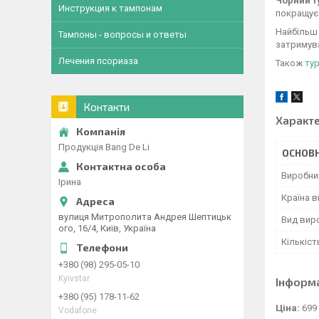
Чорний т
Инструкция к тампонам
покращує
Найбільш 
Тампоны - вопросы и ответы
затримува
Лечения псориаза
Також
ту
Контакти
Характ
Продукція Bang De Li
ОСНОВН
Виробни
Ірина
Країна 
вулиця Митрополита Андрея Шептицьк
Вид вир
ого, 16/4, Київ, Україна
Кількіст
+380 (98) 295-05-10
Kyivstar
Інформ
+380 (95) 178-11-62
Ціна:
699
Vodafone