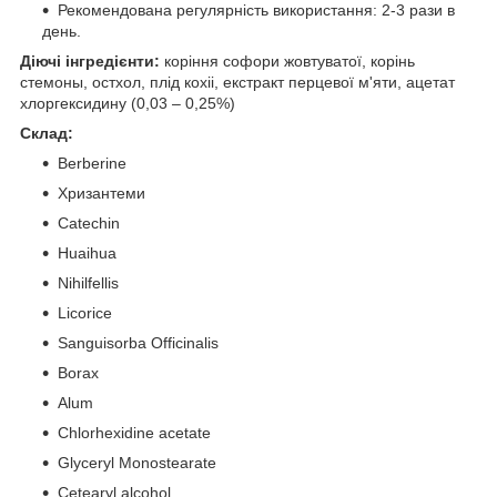
Рекомендована регулярність використання: 2-3 рази в
день.
Діючі інгредієнти:
коріння софори жовтуватої, корінь
стемоны, остхол, плід кохіі, екстракт перцевої м'яти, ацетат
хлоргексидину (0,03 – 0,25%)
Склад:
Berberine
Хризантеми
Catechin
Huaihua
Nihilfellis
Licorice
Sanguisorba Officinalis
Borax
Alum
Chlorhexidine acetate
Glyceryl Monostearate
Cetearyl alcohol