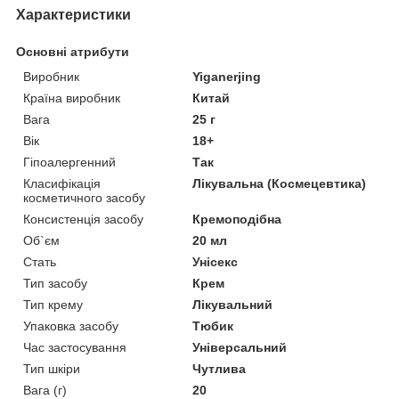
Характеристики
Основні атрибути
Виробник
Yiganerjing
Країна виробник
Китай
Вага
25 г
Вік
18+
Гіпоалергенний
Так
Класифікація
Лікувальна (Космецевтика)
косметичного засобу
Консистенція засобу
Кремоподібна
Об`єм
20 мл
Стать
Унісекс
Тип засобу
Крем
Тип крему
Лікувальний
Упаковка засобу
Тюбик
Час застосування
Універсальний
Тип шкіри
Чутлива
Вага (г)
20