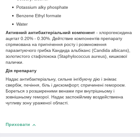
Potassium alky phosphate
Benzene Ethyl formate
Water
Активний антибактеріальний компонент
- хлорогексидина
ацетат 0.20% - 0.30%. Дейтствие компонентів препарату
спрямована на пригнічення росту і розмноження
паразитуючого грибка Кандида альбіканс (Candida albicans),
золотистого стафілокока (Staphylococcus aureus), кишкової
палички.
Дія препарату
Надає антибактеріальну, сильне інгібуючу дію і знімає
свербіж, печіння, біль і дискомфорт, спричинені гемороєм.
Бореться з розширеними венами при внутрішньому і
зовнішньому геморої. Надає заспокійливу воздействиена
чутливу зону ураженої області.
Приховати