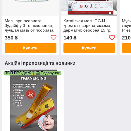
Мазь при псориазе
Китайская мазь GGJJ -
Муск
Зудайфу 3-го поколения,
крем от псориаз, экзема,
ліку
лучшая мазь от псориаза
дерматит, себорея 15 гр.
Piles
Zudaifu 30 грамм
350
140
210
₴
₴
Купити
Купити
Акційні пропозиції та новинки
ТОП ПРОДАЖ
Подарунок